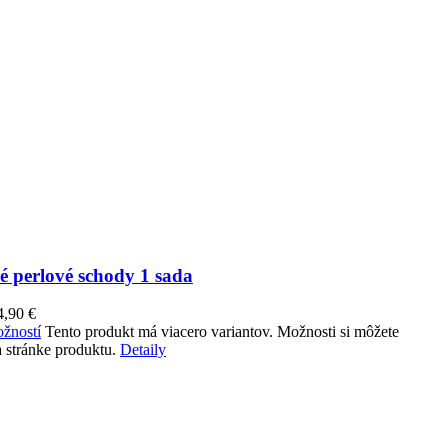
é perlové schody 1 sada
4,90
€
žností
Tento produkt má viacero variantov. Možnosti si môžete
 stránke produktu.
Detaily