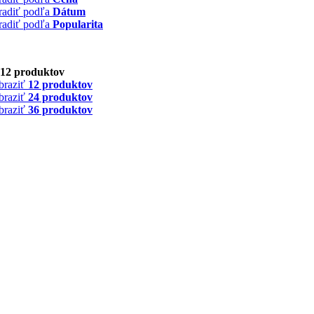
radiť podľa
Dátum
radiť podľa
Popularita
12 produktov
braziť
12 produktov
braziť
24 produktov
braziť
36 produktov