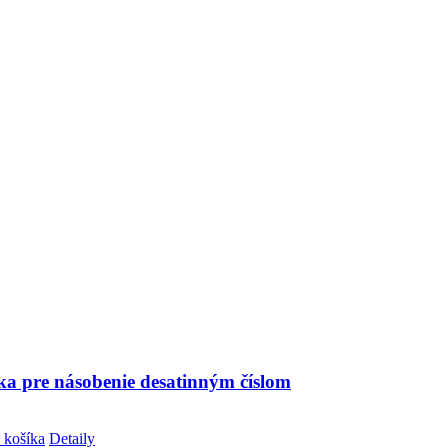
ka pre násobenie desatinným číslom
 košíka
Detaily