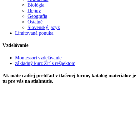
Biológia
Dejiny
Geografia
Ostatné
Slovenský jazyk
Limitovaná ponuka
Vzdelávanie
Montessori vzdelávanie
základný kurz Žiť s rešpektom
Ak máte radšej prehľad v tlačenej forme, katalóg materiálov je
tu pre vás na stiahnutie.