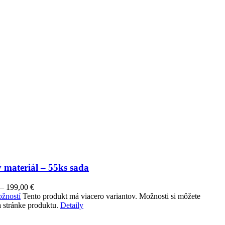
 materiál – 55ks sada
–
199,00
€
žností
Tento produkt má viacero variantov. Možnosti si môžete
 stránke produktu.
Detaily