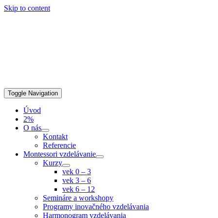
Skip to content
Toggle Navigation
Úvod
2%
O nás
Kontakt
Referencie
Montessori vzdelávanie
Kurzy
vek 0 – 3
vek 3 – 6
vek 6 – 12
Semináre a workshopy
Programy inovačného vzdelávania
Harmonogram vzdelávania