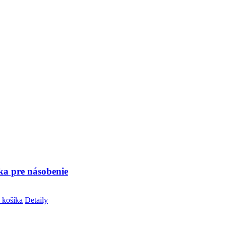
ka pre násobenie
 košíka
Detaily