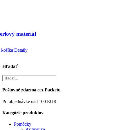
erlový materiál
 košíka
Detaily
Hľadať
Poštovné zdarma cez Packetu
Pri objednávke nad 100 EUR
Kategórie produktov
Pomôcky
Aritmetika