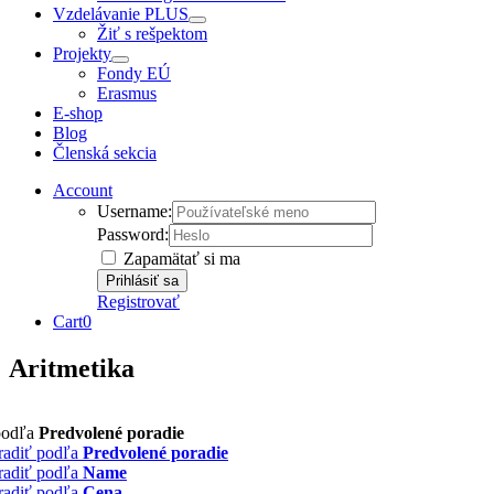
Vzdelávanie PLUS
Žiť s rešpektom
Projekty
Fondy EÚ
Erasmus
E-shop
Blog
Členská sekcia
Account
Username:
Password:
Zapamätať si ma
Registrovať
Cart
0
Aritmetika
podľa
Predvolené poradie
radiť podľa
Predvolené poradie
radiť podľa
Name
radiť podľa
Cena