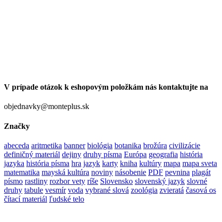
V prípade otázok k eshopovým položkám nás kontaktujte na
objednavky@monteplus.sk
Značky
abeceda
aritmetika
banner
biológia
botanika
brožúra
civilizácie
definičný materiál
dejiny
druhy písma
Európa
geografia
história
jazyka
história písma
hra
jazyk
karty
kniha
kultúry
mapa
mapa sveta
matematika
mayská kultúra
noviny
násobenie
PDF
pevnina
plagát
písmo
rastliny
rozbor vety
ríše
Slovensko
slovenský jazyk
slovné
druhy
tabule
vesmír
voda
vybrané slová
zoológia
zvieratá
časová os
čítací materiál
ľudské telo