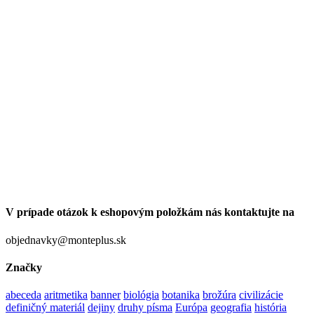
V prípade otázok k eshopovým položkám nás kontaktujte na
objednavky@monteplus.sk
Značky
abeceda
aritmetika
banner
biológia
botanika
brožúra
civilizácie
definičný materiál
dejiny
druhy písma
Európa
geografia
história