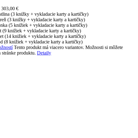
–
303,00
€
tlina (3 knižky
+ vykladacie karty a kartičky
)
reň (3 knižky
+ vykladacie karty a kartičky
)
onka (5 knižiek
+ vykladacie karty a kartičky
)
t (9 knižiek
+ vykladacie karty a kartičky
)
et (14 knižiek
+ vykladacie karty a kartičky
)
d (8 knižiek
+ vykladacie karty a kartičky
)
žností
Tento produkt má viacero variantov. Možnosti si môžete
 stránke produktu.
Detaily