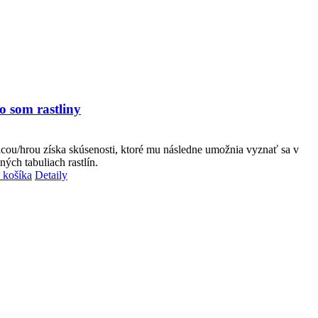
o som rastliny
cou/hrou získa skúsenosti, ktoré mu následne umožnia vyznať sa v
ných tabuliach rastlín.
 košíka
Detaily