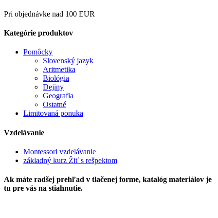
Pri objednávke nad 100 EUR
Kategórie produktov
Pomôcky
Slovenský jazyk
Aritmetika
Biológia
Dejiny
Geografia
Ostatné
Limitovaná ponuka
Vzdelávanie
Montessori vzdelávanie
základný kurz Žiť s rešpektom
Ak máte radšej prehľad v tlačenej forme, katalóg materiálov je
tu pre vás na stiahnutie.