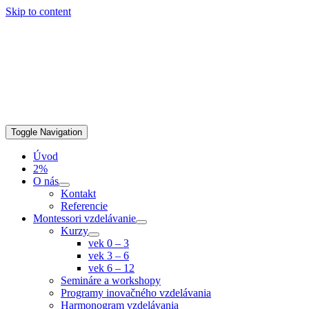
Skip to content
Toggle Navigation
Úvod
2%
O nás
Kontakt
Referencie
Montessori vzdelávanie
Kurzy
vek 0 – 3
vek 3 – 6
vek 6 – 12
Semináre a workshopy
Programy inovačného vzdelávania
Harmonogram vzdelávania