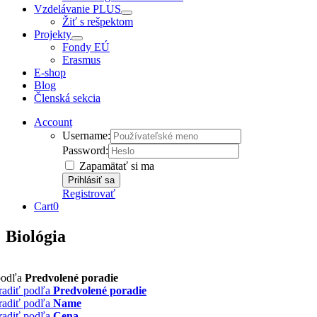
Vzdelávanie PLUS
Žiť s rešpektom
Projekty
Fondy EÚ
Erasmus
E-shop
Blog
Členská sekcia
Account
Username:
Password:
Zapamätať si ma
Registrovať
Cart
0
Biológia
podľa
Predvolené poradie
radiť podľa
Predvolené poradie
radiť podľa
Name
radiť podľa
Cena