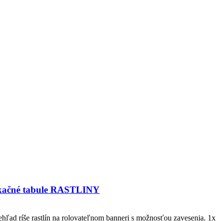
ikačné tabule RASTLINY
hľad ríše rastlín na rolovateľnom banneri s možnosťou zavesenia.
1x