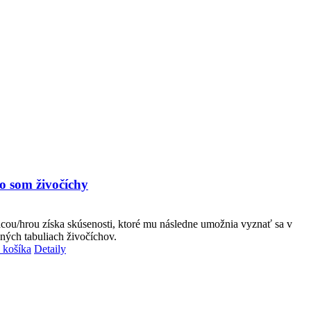
o som živočíchy
cou/hrou získa skúsenosti, ktoré mu následne umožnia vyznať sa v
čných tabuliach živočíchov.
 košíka
Detaily