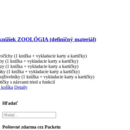
knižiek ZOOLÓGIA (definičný materiál)
vočíchy (1 knižka
+ vykladacie karty a kartičky
)
by (1 knižka
+ vykladacie karty a kartičky
)
azy (1 knižka
+ vykladacie karty a kartičky
)
áky (1 knižka
+ vykladacie karty a kartičky)
ojživelníky (1 knižka
+ vykladacie karty a kartičky)
tičky s názvami tried a funkcií
 košíka
Detaily
Hľadať
Poštovné zdarma cez Packetu