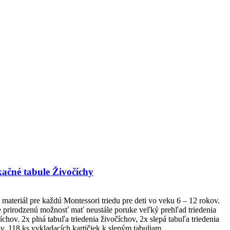
kačné tabule Živočíchy
materiál pre každú Montessori triedu pre deti vo veku 6 – 12 rokov.
e prirodzenú možnosť mať neustále poruke veľký prehľad triedenia
číchov.
2x plná
tabuľa
triedenia
živočíchov
, 2x slepá tabuľa triedenia
v, 118 ks vykladacích kartičiek k slepým tabuliam