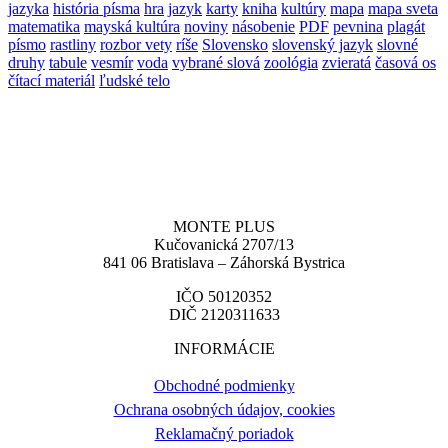
jazyka
história písma
hra
jazyk
karty
kniha
kultúry
mapa
mapa sveta
matematika
mayská kultúra
noviny
násobenie
PDF
pevnina
plagát
písmo
rastliny
rozbor vety
ríše
Slovensko
slovenský jazyk
slovné
druhy
tabule
vesmír
voda
vybrané slová
zoológia
zvieratá
časová os
čítací materiál
ľudské telo
MONTE PLUS
Kučovanická 2707/13
841 06 Bratislava – Záhorská Bystrica
IČO 50120352
DIČ 2120311633
INFORMÁCIE
Obchodné podmienky
Ochrana osobných údajov, cookies
Reklamačný poriadok