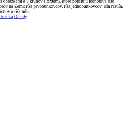
s obrázkami a 5 kruhov s textami, ktoré popisujú jednotlivé ríše
orov na Zemi: ríša prvobunkovcov, ríša jednobunkovcov, ríša rastlín,
číchov a ríša húb.
 košíka
Detaily