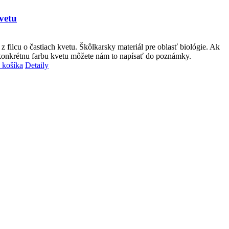
vetu
 filcu o častiach kvetu. Škôlkarsky materiál pre oblasť biológie. Ak
 konkrétnu farbu kvetu môžete nám to napísať do poznámky.
 košíka
Detaily