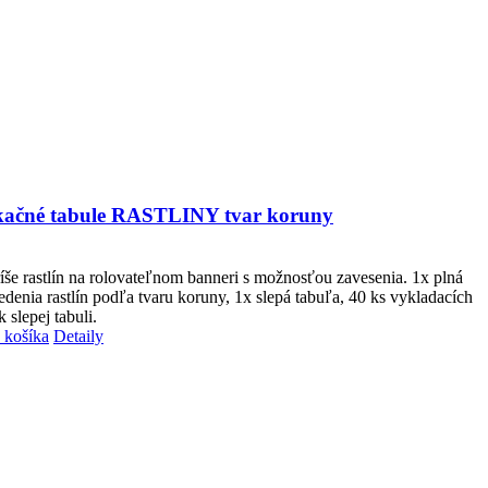
ikačné tabule RASTLINY tvar koruny
íše rastlín na rolovateľnom banneri s možnosťou zavesenia.
1x plná
iedenia rastlín podľa tvaru koruny,
1x slepá tabuľa,
40 ks vykladacích
k slepej tabuli.
 košíka
Detaily