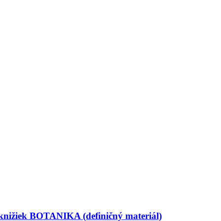
knižiek BOTANIKA (definičný materiál)