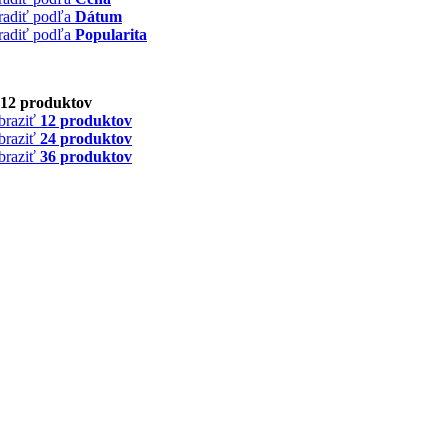
radiť podľa
Dátum
radiť podľa
Popularita
12 produktov
braziť
12 produktov
braziť
24 produktov
braziť
36 produktov