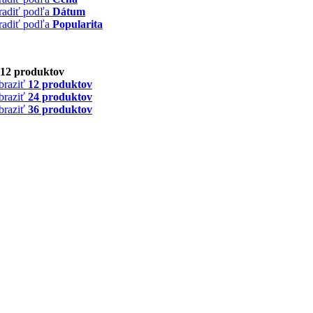
radiť podľa
Dátum
radiť podľa
Popularita
12 produktov
braziť
12 produktov
braziť
24 produktov
braziť
36 produktov