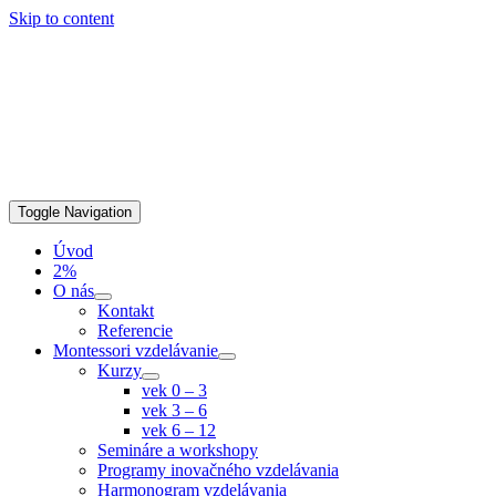
Skip to content
Toggle Navigation
Úvod
2%
O nás
Kontakt
Referencie
Montessori vzdelávanie
Kurzy
vek 0 – 3
vek 3 – 6
vek 6 – 12
Semináre a workshopy
Programy inovačného vzdelávania
Harmonogram vzdelávania