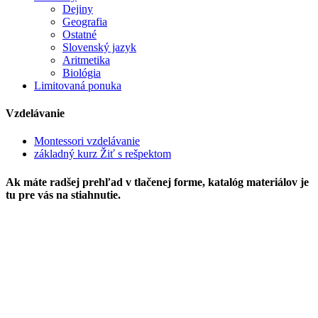
Dejiny
Geografia
Ostatné
Slovenský jazyk
Aritmetika
Biológia
Limitovaná ponuka
Vzdelávanie
Montessori vzdelávanie
základný kurz Žiť s rešpektom
Ak máte radšej prehľad v tlačenej forme, katalóg materiálov je
tu pre vás na stiahnutie.