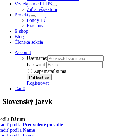
Vzdelávanie PLUS
Žiť s rešpektom
Projekty
Fondy EÚ
Erasmus
E-shop
Blog
Členská sekcia
Account
Username:
Password:
Zapamätať si ma
Registrovať
Cart
0
Slovenský jazyk
podľa
Dátum
radiť podľa
Predvolené poradie
radiť podľa
Name
radiť podľa
Cena