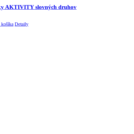
ky AKTIVITY slovných druhov
 košíka
Detaily