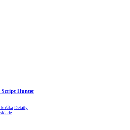
 Script Hunter
 košíka
Detaily
 sklade