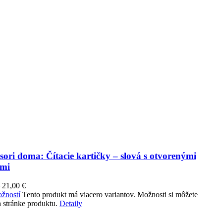
ori doma: Čítacie kartičky – slová s otvorenými
ami
–
21,00
€
žností
Tento produkt má viacero variantov. Možnosti si môžete
 stránke produktu.
Detaily