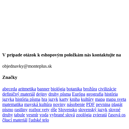
V prípade otázok k eshopovým položkám nás kontaktujte na
objednavky@monteplus.sk
Značky
abeceda
aritmetika
banner
biológia
botanika
brožúra
civilizácie
definičný materiál
dejiny
druhy písma
Európa
geografia
história
jazyka
história písma
hra
jazyk
karty
kniha
kultúry
mapa
mapa sveta
matematika
mayská kultúra
noviny
násobenie
PDF
pevnina
plagát
písmo
rastliny
rozbor vety
ríše
Slovensko
slovenský jazyk
slovné
druhy
tabule
vesmír
voda
vybrané slová
zoológia
zvieratá
časová os
čítací materiál
ľudské telo