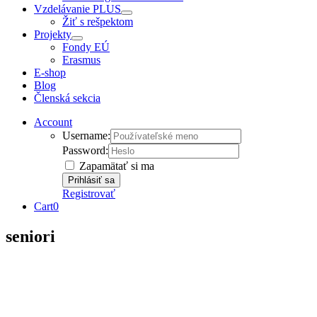
Vzdelávanie PLUS
Žiť s rešpektom
Projekty
Fondy EÚ
Erasmus
E-shop
Blog
Členská sekcia
Account
Username:
Password:
Zapamätať si ma
Registrovať
Cart
0
seniori