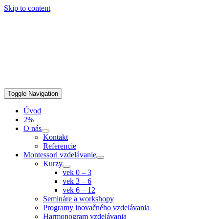
Skip to content
Toggle Navigation
Úvod
2%
O nás
Kontakt
Referencie
Montessori vzdelávanie
Kurzy
vek 0 – 3
vek 3 – 6
vek 6 – 12
Semináre a workshopy
Programy inovačného vzdelávania
Harmonogram vzdelávania