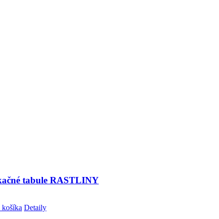
ikačné tabule RASTLINY
 košíka
Detaily