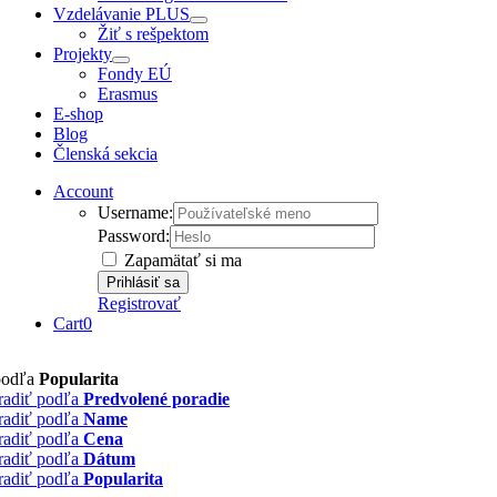
Vzdelávanie PLUS
Žiť s rešpektom
Projekty
Fondy EÚ
Erasmus
E-shop
Blog
Členská sekcia
Account
Username:
Password:
Zapamätať si ma
Registrovať
Cart
0
podľa
Popularita
radiť podľa
Predvolené poradie
radiť podľa
Name
radiť podľa
Cena
radiť podľa
Dátum
radiť podľa
Popularita