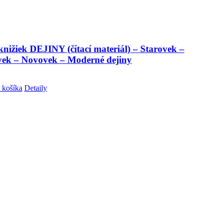
nižiek DEJINY (čítací materiál) – Starovek –
vek – Novovek – Moderné dejiny
 košíka
Detaily