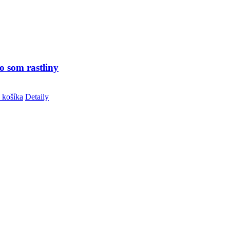
o som rastliny
 košíka
Detaily