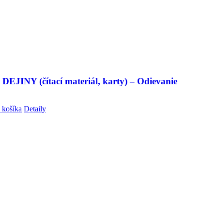
DEJINY (čítací materiál, karty) – Odievanie
 košíka
Detaily