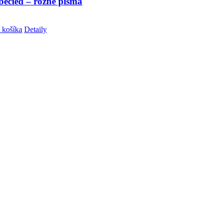
becied – rôzne písma
 košíka
Detaily