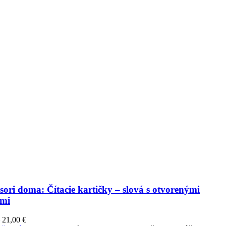
ori doma: Čítacie kartičky – slová s otvorenými
ami
–
21,00
€