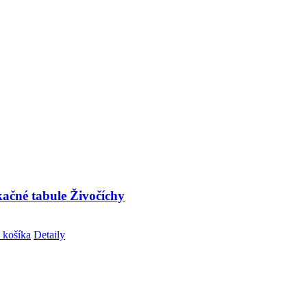
kačné tabule Živočíchy
 košíka
Detaily