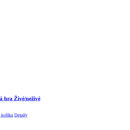
á hra Živé/neživé
 košíka
Detaily