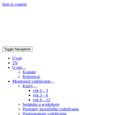
Skip to content
Toggle Navigation
Úvod
2%
O nás
Kontakt
Referencie
Montessori vzdelávanie
Kurzy
vek 0 – 3
vek 3 – 6
vek 6 – 12
Semináre a workshopy
Programy inovačného vzdelávania
Harmonogram vzdelávania