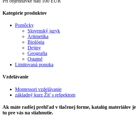
Pri objednávke nad 100 EUR
Kategórie produktov
Pomôcky
Slovenský jazyk
Aritmetika
Biológia
Dejiny
Geografia
Ostatné
Limitovaná ponuka
Vzdelávanie
Montessori vzdelávanie
základný kurz Žiť s rešpektom
Ak máte radšej prehľad v tlačenej forme, katalóg materiálov je
tu pre vás na stiahnutie.