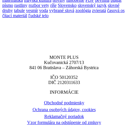
matematika
mayská kultúra
noviny
násobenie
PDF
pevnina
plagát
písmo
rastliny
rozbor vety
ríše
Slovensko
slovenský jazyk
slovné
druhy
tabule
vesmír
voda
vybrané slová
zoológia
zvieratá
časová os
čítací materiál
ľudské telo
MONTE PLUS
Kučovanická 2707/13
841 06 Bratislava – Záhorská Bystrica
IČO 50120352
DIČ 2120311633
INFORMÁCIE
Obchodné podmienky
Ochrana osobných údajov, cookies
Reklamačný poriadok
Vzor formulára na odstúpenie od zmluvy