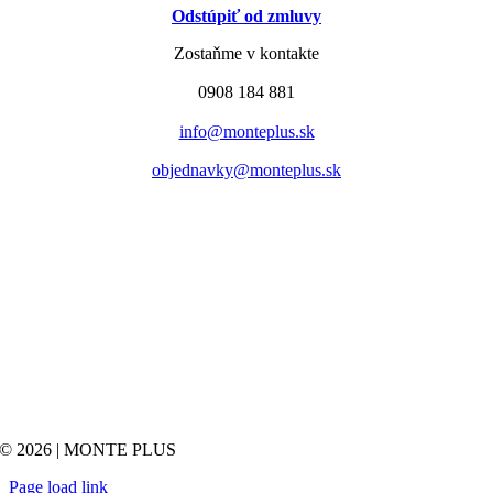
Odstúpiť od zmluvy
Zostaňme v kontakte
0908 184 881
info@monteplus.sk
objednavky@monteplus.sk
© 2026 | MONTE PLUS
Page load link