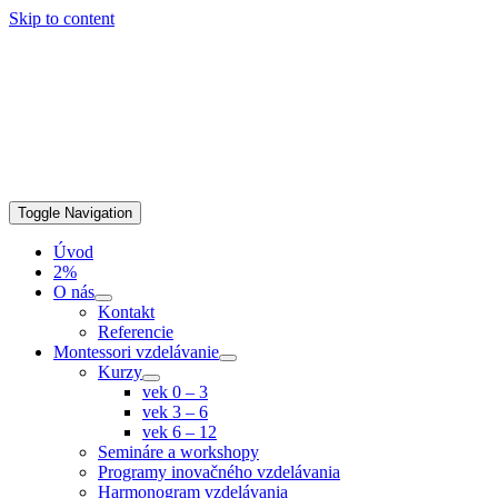
Skip to content
Toggle Navigation
Úvod
2%
O nás
Kontakt
Referencie
Montessori vzdelávanie
Kurzy
vek 0 – 3
vek 3 – 6
vek 6 – 12
Semináre a workshopy
Programy inovačného vzdelávania
Harmonogram vzdelávania