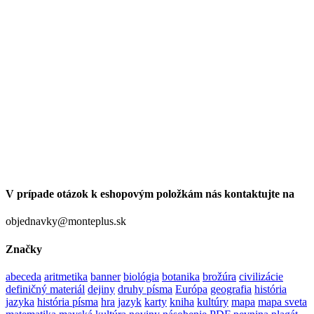
V prípade otázok k eshopovým položkám nás kontaktujte na
objednavky@monteplus.sk
Značky
abeceda
aritmetika
banner
biológia
botanika
brožúra
civilizácie
definičný materiál
dejiny
druhy písma
Európa
geografia
história
jazyka
história písma
hra
jazyk
karty
kniha
kultúry
mapa
mapa sveta