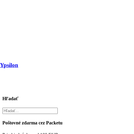
 Ypsilon
Hľadať
Poštovné zdarma cez Packetu