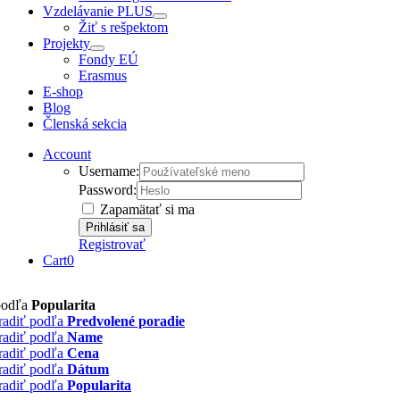
Vzdelávanie PLUS
Žiť s rešpektom
Projekty
Fondy EÚ
Erasmus
E-shop
Blog
Členská sekcia
Account
Username:
Password:
Zapamätať si ma
Registrovať
Cart
0
podľa
Popularita
radiť podľa
Predvolené poradie
radiť podľa
Name
radiť podľa
Cena
radiť podľa
Dátum
radiť podľa
Popularita