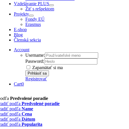
Vzdelávanie PLUS
Žiť s rešpektom
Projekty
Fondy EÚ
Erasmus
E-shop
Blog
Členská sekcia
Account
Username:
Password:
Zapamätať si ma
Registrovať
Cart
0
podľa
Predvolené poradie
radiť podľa
Predvolené poradie
radiť podľa
Name
radiť podľa
Cena
radiť podľa
Dátum
radiť podľa
Popularita