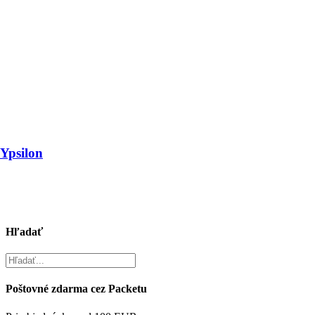
 Ypsilon
Hľadať
Poštovné zdarma cez Packetu