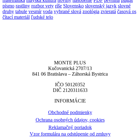
matematika
mayská kultúra
noviny
násobenie
PDF
pevnina
plagát
písmo
rastliny
rozbor vety
ríše
Slovensko
slovenský jazyk
slovné
druhy
tabule
vesmír
voda
vybrané slová
zoológia
zvieratá
časová os
čítací materiál
ľudské telo
MONTE PLUS
Kučovanická 2707/13
841 06 Bratislava – Záhorská Bystrica
IČO 50120352
DIČ 2120311633
INFORMÁCIE
Obchodné podmienky
Ochrana osobných údajov, cookies
Reklamačný poriadok
Vzor formulára na odstúpenie od zmluvy