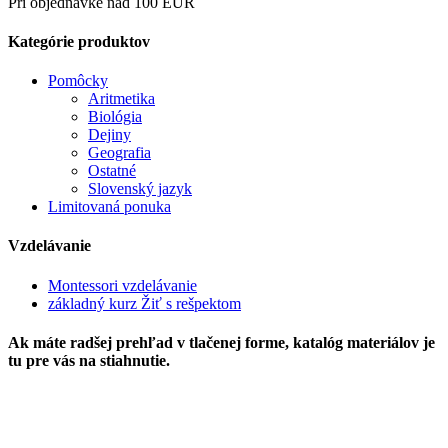
Pri objednávke nad 100 EUR
Kategórie produktov
Pomôcky
Aritmetika
Biológia
Dejiny
Geografia
Ostatné
Slovenský jazyk
Limitovaná ponuka
Vzdelávanie
Montessori vzdelávanie
základný kurz Žiť s rešpektom
Ak máte radšej prehľad v tlačenej forme, katalóg materiálov je
tu pre vás na stiahnutie.