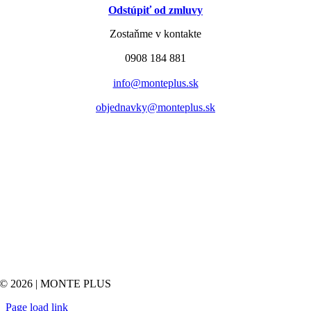
Odstúpiť od zmluvy
Zostaňme v kontakte
0908 184 881
info@monteplus.sk
objednavky@monteplus.sk
© 2026 | MONTE PLUS
Page load link