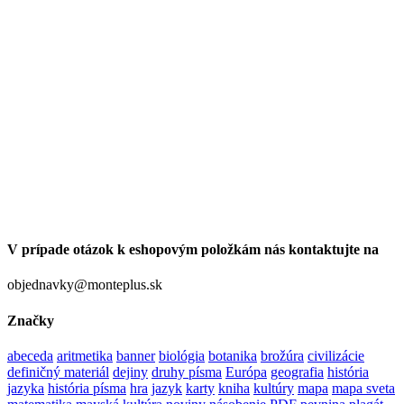
V prípade otázok k eshopovým položkám nás kontaktujte na
objednavky@monteplus.sk
Značky
abeceda
aritmetika
banner
biológia
botanika
brožúra
civilizácie
definičný materiál
dejiny
druhy písma
Európa
geografia
história
jazyka
história písma
hra
jazyk
karty
kniha
kultúry
mapa
mapa sveta