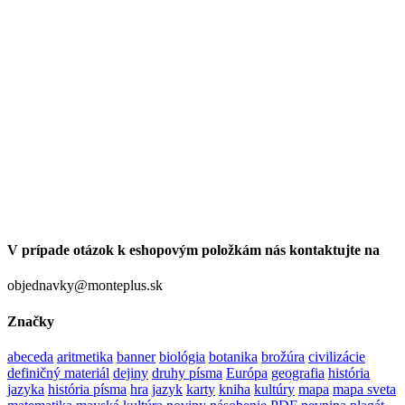
V prípade otázok k eshopovým položkám nás kontaktujte na
objednavky@monteplus.sk
Značky
abeceda
aritmetika
banner
biológia
botanika
brožúra
civilizácie
definičný materiál
dejiny
druhy písma
Európa
geografia
história
jazyka
história písma
hra
jazyk
karty
kniha
kultúry
mapa
mapa sveta