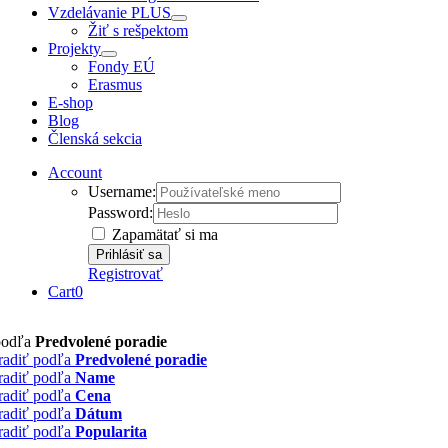
Vzdelávanie PLUS
Žiť s rešpektom
Projekty
Fondy EÚ
Erasmus
E-shop
Blog
Členská sekcia
Account
Username:
Password:
Zapamätať si ma
Registrovať
Cart
0
podľa
Predvolené poradie
radiť podľa
Predvolené poradie
radiť podľa
Name
radiť podľa
Cena
radiť podľa
Dátum
radiť podľa
Popularita