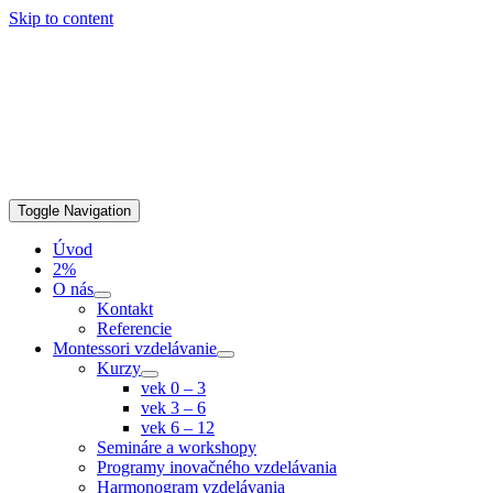
Skip to content
Toggle Navigation
Úvod
2%
O nás
Kontakt
Referencie
Montessori vzdelávanie
Kurzy
vek 0 – 3
vek 3 – 6
vek 6 – 12
Semináre a workshopy
Programy inovačného vzdelávania
Harmonogram vzdelávania