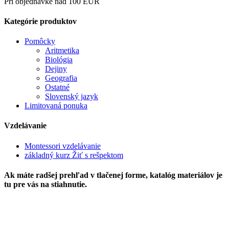
Pri objednávke nad 100 EUR
Kategórie produktov
Pomôcky
Aritmetika
Biológia
Dejiny
Geografia
Ostatné
Slovenský jazyk
Limitovaná ponuka
Vzdelávanie
Montessori vzdelávanie
základný kurz Žiť s rešpektom
Ak máte radšej prehľad v tlačenej forme, katalóg materiálov je
tu pre vás na stiahnutie.