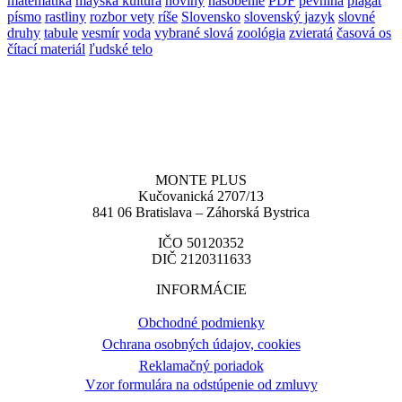
matematika
mayská kultúra
noviny
násobenie
PDF
pevnina
plagát
písmo
rastliny
rozbor vety
ríše
Slovensko
slovenský jazyk
slovné
druhy
tabule
vesmír
voda
vybrané slová
zoológia
zvieratá
časová os
čítací materiál
ľudské telo
MONTE PLUS
Kučovanická 2707/13
841 06 Bratislava – Záhorská Bystrica
IČO 50120352
DIČ 2120311633
INFORMÁCIE
Obchodné podmienky
Ochrana osobných údajov, cookies
Reklamačný poriadok
Vzor formulára na odstúpenie od zmluvy