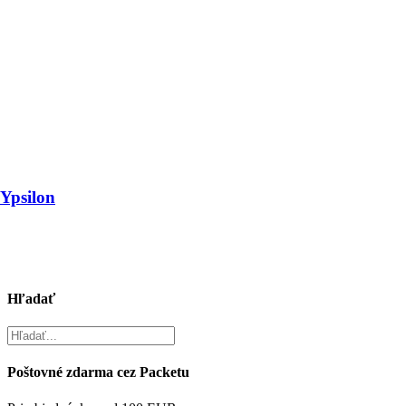
 Ypsilon
Hľadať
Poštovné zdarma cez Packetu