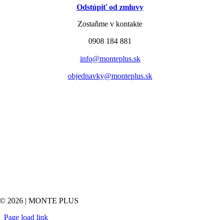
Odstúpiť od zmluvy
Zostaňme v kontakte
0908 184 881
info@monteplus.sk
objednavky@monteplus.sk
© 2026 | MONTE PLUS
Page load link