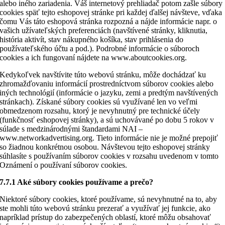
alebo iného zariadenia. Váš internetový prehliadač potom zašle súbory
cookies späť tejto eshopovej stránke pri každej ďalšej návšteve, vďaka
čomu Vás táto eshopová stránka rozpozná a nájde informácie napr. o
vašich užívateľských preferenciách (navštívené stránky, kliknutia,
história aktivít, stav nákupného košíka, stav prihlásenia do
používateľského účtu a pod.). Podrobné informácie o súboroch
cookies a ich fungovaní nájdete na www.aboutcookies.org.
Kedykoľvek navštívite túto webovú stránku, môže dochádzať ku
zhromažďovaniu informácií prostredníctvom súborov cookies alebo
iných technológií (informácie o jazyku, zemi a predtým navštívených
stránkach). Získané súbory cookies sú využívané len vo veľmi
obmedzenom rozsahu, ktorý je nevyhnutný pre technické účely
(funkčnosť eshopovej stránky), a sú uchovávané po dobu 5 rokov v
súlade s medzinárodnými štandardami NAI –
www.networkadvertising.org. Tieto informácie nie je možné prepojiť
so žiadnou konkrétnou osobou. Návštevou tejto eshopovej stránky
súhlasíte s používaním súborov cookies v rozsahu uvedenom v tomto
Oznámení o používaní súborov cookies.
7.7.1 Aké súbory cookies používame a prečo?
Niektoré súbory cookies, ktoré používame, sú nevyhnutné na to, aby
ste mohli túto webovú stránku prezerať a využívať jej funkcie, ako
napríklad prístup do zabezpečených oblastí, ktoré môžu obsahovať