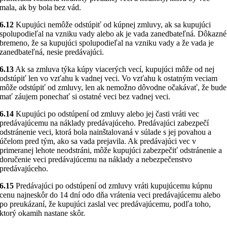
mala, ak by bola bez vád.
6.12
Kupujúci nemôže odstúpiť od kúpnej zmluvy, ak sa kupujúci
spolupodieľal na vzniku vady alebo ak je vada zanedbateľná. Dôkazné
bremeno, že sa kupujúci spolupodieľal na vzniku vady a že vada je
zanedbateľná, nesie predávajúci.
6.13
Ak sa zmluva týka kúpy viacerých vecí, kupujúci môže od nej
odstúpiť len vo vzťahu k vadnej veci. Vo vzťahu k ostatným veciam
môže odstúpiť od zmluvy, len ak nemožno dôvodne očakávať, že bude
mať záujem ponechať si ostatné veci bez vadnej veci.
6.14
Kupujúci po odstúpení od zmluvy alebo jej časti vráti vec
predávajúcemu na náklady predávajúceho. Predávajúci zabezpečí
odstránenie veci, ktorá bola nainštalovaná v súlade s jej povahou a
účelom pred tým, ako sa vada prejavila. Ak predávajúci vec v
primeranej lehote neodstráni, môže kupujúci zabezpečiť odstránenie a
doručenie veci predávajúcemu na náklady a nebezpečenstvo
predávajúceho.
6.15
Predávajúci po odstúpení od zmluvy vráti kupujúcemu kúpnu
cenu najneskôr do 14 dní odo dňa vrátenia veci predávajúcemu alebo
po preukázaní, že kupujúci zaslal vec predávajúcemu, podľa toho,
ktorý okamih nastane skôr.