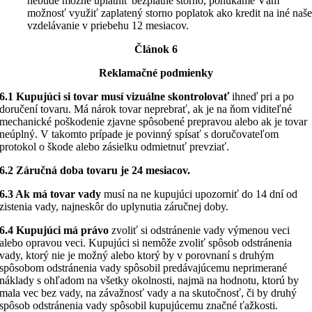
nebude možné uplatniť bezplatné storno, ponúkame Vám
možnosť využiť zaplatený storno poplatok ako kredit na iné naš
vzdelávanie v priebehu 12 mesiacov.
Článok 6
Reklamačné podmienky
6.1 Kupujúci si tovar musí vizuálne skontrolovať
ihneď pri a po
doručení tovaru. Má nárok tovar neprebrať, ak je na ňom viditeľné
mechanické poškodenie zjavne spôsobené prepravou alebo ak je tovar
neúplný. V takomto prípade je povinný spísať s doručovateľom
protokol o škode alebo zásielku odmietnuť prevziať.
6.2 Záručná doba tovaru je 24 mesiacov.
6.3 Ak má tovar vady
musí na ne kupujúci upozorniť do 14 dní od
zistenia vady, najneskôr do uplynutia záručnej doby.
6.4 Kupujúci má právo
zvoliť si odstránenie vady výmenou veci
alebo opravou veci. Kupujúci si nemôže zvoliť spôsob odstránenia
vady, ktorý nie je možný alebo ktorý by v porovnaní s druhým
spôsobom odstránenia vady spôsobil predávajúcemu neprimerané
náklady s ohľadom na všetky okolnosti, najmä na hodnotu, ktorú by
mala vec bez vady, na závažnosť vady a na skutočnosť, či by druhý
spôsob odstránenia vady spôsobil kupujúcemu značné ťažkosti.