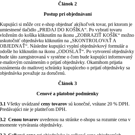
Článok 2
Postup pri objednávaní
Kupujúci si môže cez e-shop objednať akýkoľvek tovar, pri ktorom je
umiestnené tlačidlo „PRIDAJ DO KOŠÍKA“. Po vybratí tovaru
vložením do košíka kliknutím na ikonu „ZOBRAZIŤ KOŠÍK“ možno
uskutočniť objednávku kliknutím na „SKONTROLOVAŤ A
OBJEDNAŤ“. Následne kupujúci vyplní objednávkový formulár a
odošle ho kliknutím na ikonu „ODOSLAŤ“. Po vytvorení objednávky
bude táto zaregistrovaná v systéme o čom bude kupujúci informovaný
e-mailovým oznámením o prijatí objednávky. Okamihom prijatia
oznámenia do mailovej schránky kupujúceho o prijatí objednávky sa
objednávka považuje za doručenú.
Článok 3
Cenové a platobné podmienky
3.1
Všetky uvádzané
ceny tovarov
sú konečné, vrátane 20 % DPH.
Predávajúci nie je platiteľom DPH.
3.2 Cenou tovarov
uvedenou na stránke e-shopu sa rozumie cena v
momente vytvárania objednávky.