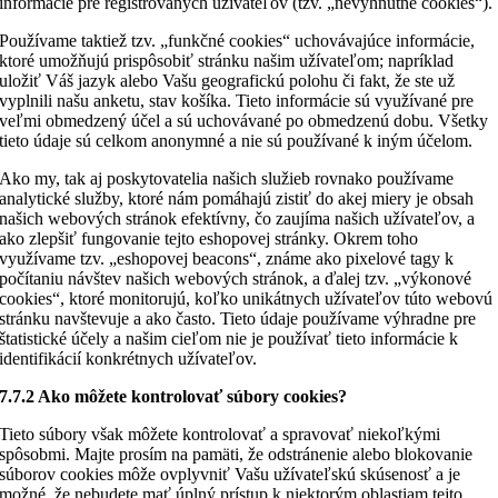
informácie pre registrovaných užívateľov (tzv. „nevyhnutné cookies“).
Používame taktiež tzv. „funkčné cookies“ uchovávajúce informácie,
ktoré umožňujú prispôsobiť stránku našim užívateľom; napríklad
uložiť Váš jazyk alebo Vašu geografickú polohu či fakt, že ste už
vyplnili našu anketu, stav košíka. Tieto informácie sú využívané pre
veľmi obmedzený účel a sú uchovávané po obmedzenú dobu. Všetky
tieto údaje sú celkom anonymné a nie sú používané k iným účelom.
Ako my, tak aj poskytovatelia našich služieb rovnako používame
analytické služby, ktoré nám pomáhajú zistiť do akej miery je obsah
našich webových stránok efektívny, čo zaujíma našich užívateľov, a
ako zlepšiť fungovanie tejto eshopovej stránky. Okrem toho
využívame tzv. „eshopovej beacons“, známe ako pixelové tagy k
počítaniu návštev našich webových stránok, a ďalej tzv. „výkonové
cookies“, ktoré monitorujú, koľko unikátnych užívateľov túto webovú
stránku navštevuje a ako často. Tieto údaje používame výhradne pre
štatistické účely a našim cieľom nie je používať tieto informácie k
identifikácií konkrétnych užívateľov.
7.7.2 Ako môžete kontrolovať súbory cookies?
Tieto súbory však môžete kontrolovať a spravovať niekoľkými
spôsobmi. Majte prosím na pamäti, že odstránenie alebo blokovanie
súborov cookies môže ovplyvniť Vašu užívateľskú skúsenosť a je
možné, že nebudete mať úplný prístup k niektorým oblastiam tejto