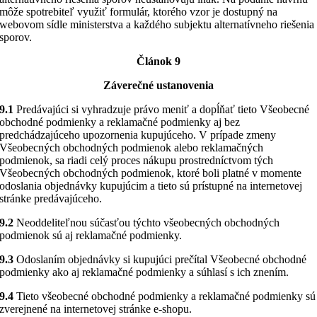
môže spotrebiteľ využiť formulár, ktorého vzor je dostupný na
webovom sídle ministerstva a každého subjektu alternatívneho riešenia
sporov.
Článok 9
Záverečné ustanovenia
9.1
Predávajúci si vyhradzuje právo meniť a dopĺňať tieto Všeobecné
obchodné podmienky a reklamačné podmienky aj bez
predchádzajúceho upozornenia kupujúceho. V prípade zmeny
Všeobecných obchodných podmienok alebo reklamačných
podmienok, sa riadi celý proces nákupu prostredníctvom tých
Všeobecných obchodných podmienok, ktoré boli platné v momente
odoslania objednávky kupujúcim a tieto sú prístupné na internetovej
stránke predávajúceho.
9.2
Neoddeliteľnou súčasťou týchto všeobecných obchodných
podmienok sú aj reklamačné podmienky.
9.3
Odoslaním objednávky si kupujúci prečítal Všeobecné obchodné
podmienky ako aj reklamačné podmienky a súhlasí s ich znením.
9.4
Tieto všeobecné obchodné podmienky a reklamačné podmienky sú
zverejnené na internetovej stránke e-shopu.