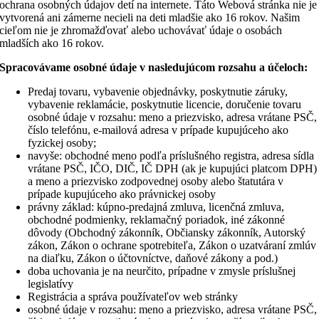
ochrana osobných údajov detí na internete. Táto Webová stránka nie je
vytvorená ani zámerne necieli na deti mladšie ako 16 rokov. Našim
cieľom nie je zhromažďovať alebo uchovávať údaje o osobách
mladších ako 16 rokov.
Spracovávame osobné údaje v nasledujúcom rozsahu a účeloch:
Predaj tovaru, vybavenie objednávky, poskytnutie záruky,
vybavenie reklamácie, poskytnutie licencie, doručenie tovaru
osobné údaje v rozsahu: meno a priezvisko, adresa vrátane PSČ,
číslo telefónu, e-mailová adresa v prípade kupujúceho ako
fyzickej osoby;
navyše: obchodné meno podľa príslušného registra, adresa sídla
vrátane PSČ, IČO, DIČ, IČ DPH (ak je kupujúci platcom DPH)
a meno a priezvisko zodpovednej osoby alebo štatutára v
prípade kupujúceho ako právnickej osoby
právny základ: kúpno-predajná zmluva, licenčná zmluva,
obchodné podmienky, reklamačný poriadok, iné zákonné
dôvody (Obchodný zákonník, Občiansky zákonník, Autorský
zákon, Zákon o ochrane spotrebiteľa, Zákon o uzatváraní zmlúv
na diaľku, Zákon o účtovníctve, daňové zákony a pod.)
doba uchovania je na neurčito, prípadne v zmysle príslušnej
legislatívy
Registrácia a správa používateľov web stránky
osobné údaje v rozsahu: meno a priezvisko, adresa vrátane PSČ,