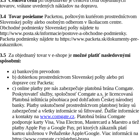
3.3 Celková cena
pri objednávke je celková cena objednaných
tovarov, vrátane uvedených nákladov na dopravu.
3.4 Tovar posielame
Packetou, poštovým kuriérom prostredníctvom
Slovenskej pošty alebo osobným odberom v školiacom centre.
Obchodné podmienky Slovenskej pošty nájdete tu
http://www.posta.sk/informacie/postove-a-obchodne-podmienky.
Packeta podmienky nájdete tu https://www.packeta.sk/dokumenty-pre-
zakaznikov.
3.5
Za objednaný tovar v e-shope je
možné platiť nasledovnými
spôsobmi:
a) bankovým prevodom
b) dobierkou prostredníctvom Slovenskej pošty alebo pri
doprave cez Packeta;
c) online platby pre nás zabezpečuje platobná brána Comgate.
Poskytovateľ služby, spoločnosť Comgate a.s. je licencovaná
Platobná inštitúcia pôsobiaca pod dohľadom Českej národnej
banky. Platby uskutočnené prostredníctvom platobnej brány sú
zabezpečené a všetky informácie sú šifrované. Ďalšie informácie
a kontakty na
www.comgate.cz
. Platobná brána Comgate
podporuje karty Visa, Visa Electron, Mastercard a Maestro a tiež
platby Apple Pay a Google Pay, pri ktorých zákazník platí
kartou uloženou v Peňaženke Apple/Google. Viac informácii na
https://www.comgate.cz/platebni-brana