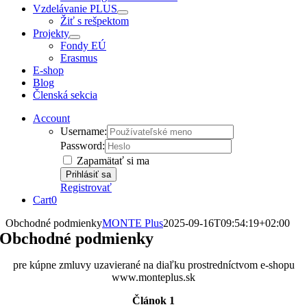
Vzdelávanie PLUS
Žiť s rešpektom
Projekty
Fondy EÚ
Erasmus
E-shop
Blog
Členská sekcia
Account
Username:
Password:
Zapamätať si ma
Registrovať
Cart
0
Obchodné podmienky
MONTE Plus
2025-09-16T09:54:19+02:00
Obchodné podmienky
pre kúpne zmluvy uzavierané na diaľku prostredníctvom e-shopu
www.monteplus.sk
Článok 1