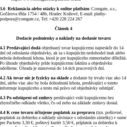
3.6 Reklamácia alebo otázky k online platbám
: Comgate, a.s.,
Gočárova třída 1754 / 48b, Hradec Králové, E-mail: platby-
podpora@comgate.cz, Tel: +420 228 224 267
Článok 4
Dodacie podmienky a náklady na dodanie tovaru
4.1 Predávajúci dodá
objednaný tovar kupujúcemu najneskôr do 14
dní od odoslania objednávky, ak sa s kupujúcim nedohodol inak alebo
nebola dohodnutá lehota, ktorá je pre kupujúceho mimoriadne dôležitá.
Po úhrade objednávky príde kupujúcemu faktúra a objednávku
odošleme. Úhrada je stanovená do 14-tich pracovných dní.
4.2 Ak tovar nie je fyzicky na sklade
a dodanie by trvalo viac ako 14
dní, alebo viac ako by bola dohodnutá lehota, predávajúci o tomto
informuje kupujúceho a tento má právo od objednávky odstúpiť.
4.3 Po odstúpení od zmluvy
predávajúci vráti kupujúcemu bez
zbytočného odkladu všetko, čo od neho na základe zmluvy dostal.
4.4 K cene tovaru účtujeme poplatok za prepravu
(tzn. poštovné,
poplatok za dobierku a náklady súvisiace s odoslaním zásielky) v sume
pre Packetu 3,30 €, poštový kuriér 3,50 €, príplatok za dobierku k