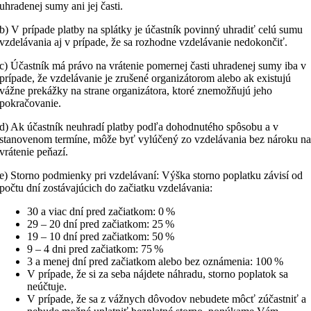
uhradenej sumy ani jej časti.
b) V prípade platby na splátky je účastník povinný uhradiť celú sumu
vzdelávania aj v prípade, že sa rozhodne vzdelávanie nedokončiť.
c) Účastník má právo na vrátenie pomernej časti uhradenej sumy iba v
prípade, že vzdelávanie je zrušené organizátorom alebo ak existujú
vážne prekážky na strane organizátora, ktoré znemožňujú jeho
pokračovanie.
d) Ak účastník neuhradí platby podľa dohodnutého spôsobu a v
stanovenom termíne, môže byť vylúčený zo vzdelávania bez nároku n
vrátenie peňazí.
e) Storno podmienky pri vzdelávaní: Výška storno poplatku závisí od
počtu dní zostávajúcich do začiatku vzdelávania:
30 a viac dní pred začiatkom: 0 %
29 – 20 dní pred začiatkom: 25 %
19 – 10 dní pred začiatkom: 50 %
9 – 4 dni pred začiatkom: 75 %
3 a menej dní pred začiatkom alebo bez oznámenia: 100 %
V prípade, že si za seba nájdete náhradu, storno poplatok sa
neúčtuje.
V prípade, že sa z vážnych dôvodov nebudete môcť zúčastniť a