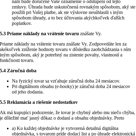
nám bude doručené Vaše oznámenie o odstúpení od tejto
zmluvy. Úhrada bude uskutočnená rovnakým spôsobom, aký ste
použili pri Vašej platbe, ak ste výslovne nesúhlasili s iným
spôsobom úhrady, a to bez účtovania akýchkoľvek ďalších
poplatkov.
5.3 Priame náklady na vrátenie tovaru
znášate Vy.
Priame náklady na vrátenie tovaru znášate Vy. Zodpovedáte len za
akékoľvek zníženie hodnoty tovaru v dôsledku zaobchádzania s ním
iným spôsobom, aký je potrebný na zistenie povahy, vlastností a
funkčnosti tovaru.
5.4 Záručná doba
Na fyzický tovar sa vzťahuje záručná doba 24 mesiacov.
Pri digitálnom obsahu (e-booky) je záručná doba 24 mesiacov
od jeho dodania.
5.5 Reklamácia a riešenie nedostatkov
Ak má kupujúci podozrenie, že tovar je chybný alebo mu niečo chýba,
je dôležité mať jasný dôkaz o dodaní a obsahu objednávky. Preto
a) Ku každej objednávke je vytvorená detailná digitálna
objednávka, s tovarom príde dodací list a po úhrade elektronická