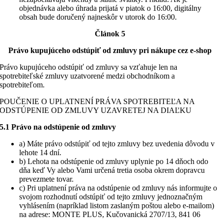
objednávka alebo úhrada prijatá v piatok o 16:00, digitálny
obsah bude doručený najneskôr v utorok do 16:00.
Článok 5
Právo kupujúceho odstúpiť od zmluvy pri nákupe cez e-shop
Právo kupujúceho odstúpiť od zmluvy sa vzťahuje len na
spotrebiteľské zmluvy uzatvorené medzi obchodníkom a
spotrebiteľom.
POUČENIE O UPLATNENÍ PRÁVA SPOTREBITEĽA NA
ODSTÚPENIE OD ZMLUVY UZAVRETEJ NA DIAĽKU
5.1 Právo na odstúpenie od zmluvy
a) Máte právo odstúpiť od tejto zmluvy bez uvedenia dôvodu v
lehote 14 dní.
b) Lehota na odstúpenie od zmluvy uplynie po 14 dňoch odo
dňa keď Vy alebo Vami určená tretia osoba okrem dopravcu
prevezmete tovar.
c) Pri uplatnení práva na odstúpenie od zmluvy nás informujte o
svojom rozhodnutí odstúpiť od tejto zmluvy jednoznačným
vyhlásením (napríklad listom zaslaným poštou alebo e-mailom)
na adrese: MONTE PLUS, Kučovanická 2707/13, 841 06