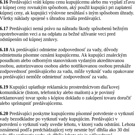
6.16
Predávajúci vráti kúpnu cenu kupujúcemu alebo mu vyplatí zľavu
z kúpnej ceny rovnakým spôsobom, aký použil kupujúci pri zaplatení
kúpnej ceny, ak kupujúci výslovne nesúhlasí s iným spôsobom úhrady.
Všetky náklady spojené s úhradou znáša predávajúci.
6.17
Predávajúci nemá právo na náhradu škody spôsobenú bežným
opotrebovaním veci a na odplatu za bežné užívanie veci pred
odstúpením od kúpnej zmluvy.
6.18
Ak predávajúci odmietne zodpovednosť za vady, dôvody
odmietnutia písomne oznámi kupujúcemu. Ak kupujúci znaleckým
posudkom alebo odborným stanoviskom vydaným akreditovanou
osobou, autorizovanou osobou alebo notifikovanou osobou preukáže
zodpovednosť predávajúceho za vadu, môže vytknúť vadu opakovane
a predávajúci nemôže odmietnuť zodpovednosť za vadu.
6.19
Kupujúci uplatňuje reklamáciu prostredníctvom diaľkovej
komunikácie (listom, telefonicky alebo mailom) a je povinný
reklamovaný tovar spolu s kópiou dokladu o zakúpení tovaru doručiť
alebo sprístupniť predávajúcemu.
6.20
Predávajúci poskytne kupujúcemu písomné potvrdenie o vytknutí
vady bezodkladne po vytknutí vady kupujúcim. Predávajúci v
potvrdení o vytknutí vady uvedie lehotu, v ktorej vadu odstráni. Lehot
oznámená podľa predchádzajúcej vety nesmie byť dlhšia ako 30 dní