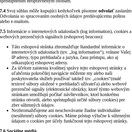
sprístupnením neoprávneným osobám.
7.4
Svoj súhlas môže kupujúci kedykoľvek písomne
odvolať
zaslaním
Odvolania so spracovaním osobných údajov predávajúcemu poštou
alebo e-mailom.
7.5
Informácie o internetových udalostiach (log information), cookies a
webových prezenčných signáloch (eshopovej beacons):
Táto eshopová stránka zhromažďuje štandardné informácie o
internetových udalostiach (tzv. „log information“), vrátane Vašej
IP adresy, typu prehliadača a jazyka, času prístupu, ako aj
odkazujúcej eshopovej adresy.
Za účelom zaistenia kvalitnej správy tejto eshopovej stránky a
uľahčenia pokročilej navigácie môžeme my alebo naši
poskytovatelia služieb používať taktiež tzv. „cookies“(malé
textové súbory uložené v prehliadači užívateľa) alebo webové
prezenčné signály (elektronické obrázky, ktoré týmto webovým
stránkam umožňujú počítať návštevníkov, ktorí konkrétnu
stránku otvorili, alebo sprístupňujú určité súbory cookies) pre
zber súhrnných údajov.
Nezhromažďujeme ani neuchovávame žiadne individuálne
(nesúhrnné) súbory cookies. Máme prístup výlučne k súhrnným
údajom o cookies pre účely funkčnosti tejto eshopovej stránky.
7.6 Sociálne médiá