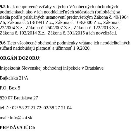
9.5
Inak neupravené vzťahy v týchto Všeobecných obchodných
podmienkach ako v ich neoddeliteľných súčastiach (prílohách) sa
riadia podľa príslušných ustanovení predovšetkým Zákona č. 40/1964
Zb, Zákona č. 513/1991 Z.z., Zákona č. 108/2000 Z.z., Zákona č.
22/2004 Z.z., Zákona č. 250/2007 Z.z., Zákona č. 122/2013 Z.z.,
Zákona č. 102/2014 Z.z., Zákona č. 391/2015 a ich novelizácií.
9.6
Tieto všeobecné obchodné podmienky vrátane ich neoddeliteľných
súčastí nadobúdajú platnosť a účinnosť 1.9.2020.
ORGÁN DOZORU:
Inšpektorát Slovenskej obchodnej inšpekcie v Bratislave
Bajkalská 21/A
P.O. Box 5
820 07 Bratislava 27
tel. č.: 02/ 58 27 21 72; 02/58 27 21 04
mail: info@soi.sk
PREDÁVAJÚCI: