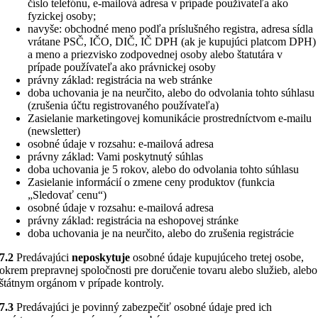
číslo telefónu, e-mailová adresa v prípade používateľa ako
fyzickej osoby;
navyše: obchodné meno podľa príslušného registra, adresa sídla
vrátane PSČ, IČO, DIČ, IČ DPH (ak je kupujúci platcom DPH)
a meno a priezvisko zodpovednej osoby alebo štatutára v
prípade používateľa ako právnickej osoby
právny základ: registrácia na web stránke
doba uchovania je na neurčito, alebo do odvolania tohto súhlasu
(zrušenia účtu registrovaného používateľa)
Zasielanie marketingovej komunikácie prostredníctvom e-mailu
(newsletter)
osobné údaje v rozsahu: e-mailová adresa
právny základ: Vami poskytnutý súhlas
doba uchovania je 5 rokov, alebo do odvolania tohto súhlasu
Zasielanie informácií o zmene ceny produktov (funkcia
„Sledovať cenu“)
osobné údaje v rozsahu: e-mailová adresa
právny základ: registrácia na eshopovej stránke
doba uchovania je na neurčito, alebo do zrušenia registrácie
7.2
Predávajúci
neposkytuje
osobné údaje kupujúceho tretej osobe,
okrem prepravnej spoločnosti pre doručenie tovaru alebo služieb, alebo
štátnym orgánom v prípade kontroly.
7.3
Predávajúci je povinný zabezpečiť osobné údaje pred ich