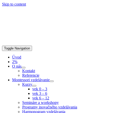
Skip to content
Toggle Navigation
Úvod
2%
O nás
Kontakt
Referencie
Montessori vzdelávanie
Kurzy
vek 0 – 3
vek 3 – 6
vek 6 – 12
Semináre a workshopy
Programy inovačného vzdelávania
Harmonogram vzdelávania