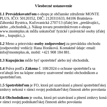
Všeobecné ustanovenie
1.1 Prevádzkovateľom
e-shopu je občianske združenie MONTE
PLUS, IČO: 50120352, DIČ: 2120311633, 84106 Bratislava-
Záhorská Bystrica, Kučovanická 2707/13 (ďalej len ,,predávajúci,,
alebo ,,obchodník,,). Nákup tovaru prostredníctvom e-shopu
www.monteplus.sk môžu uskutočniť fyzické i právnické osoby (ďalej
len ,, kupujúci,,).
1.2
Meno a priezvisko
osoby zodpovednej
za prevádzku obchodu
(zodpovedný vedúci): Hana Horáková. Kontaktné údaje: email:
info@monteplus.sk, mobil: +421 908 184 881.
1.3 Kupujúcim
môže byť spotrebiteľ alebo iný obchodník.
1.4
Práva podľa
Zákona
č. 108/2024 o ochrane spotrebiteľa sa
vzťahujú len na kúpne zmluvy uzatvorené medzi obchodníkom a
spotrebiteľom.
1
.5
Spotrebiteľom
je FO, ktorá pri uzatváraní a plnení spotrebiteľskej
zmluvy nekoná v rámci svojej podnikateľskej činnosti alebo povolania
1.6
Obchodníkom
je osoba, ktorá pri uzatváraní a plnení zmluvy koná
v rámci svojej podnikateľskej činnosti alebo povolania