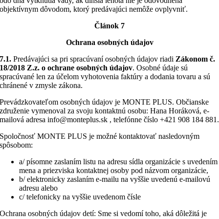
odo dňa vytknutia vady, ak dlhšia lehota nie je odôvodnená
objektívnym dôvodom, ktorý predávajúci nemôže ovplyvniť.
Článok 7
Ochrana osobných údajov
7.1.
Predávajúci sa pri spracúvaní osobných údajov riadi
Zákonom č.
18/2018 Z.z. o ochrane osobných údajov
. Osobné údaje sú
spracúvané len za účelom vyhotovenia faktúry a dodania tovaru a sú
chránené v zmysle zákona.
Prevádzkovateľom osobných údajov je MONTE PLUS. Občianske
združenie vymenoval za svoju kontaktnú osobu: Hana Horáková, e-
mailová adresa info@monteplus.sk , telefónne číslo +421 908 184 881
Spoločnosť MONTE PLUS je možné kontaktovať nasledovným
spôsobom:
a/ písomne zaslaním listu na adresu sídla organizácie s uvedením
mena a priezviska kontaktnej osoby pod názvom organizácie,
b/ elektronicky zaslaním e-mailu na vyššie uvedenú e-mailovú
adresu alebo
c/ telefonicky na vyššie uvedenom čísle
Ochrana osobných údajov detí: Sme si vedomí toho, aká dôležitá je