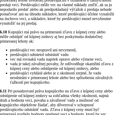
primeranej lehote uvedenej predávajúcim v oznámení o zamýšľanom
predaji veci. Predávajúci môže vec na vlastné náklady zničiť, ak sa ju
nepodarilo predať alebo ak predpokladaný výťažok z predaja nebude
postačovať ani na úhradu nákladov, ktoré predávajúci účelne vynaložil
na úschovu veci, a nákladov, ktoré by predávajúci musel nevyhnutne
vynaložiť na jej predaj.
6.10
Kupujúci má právo na primeranú zľavu z kúpnej ceny alebo
môže odstúpiť od kúpnej zmluvy aj bez poskytnutia dodatočnej
primeranej lehoty ak:
predávajúci vec neopravil ani nevymenil,
predávajúci odmietol odstrániť vadu
vec má rovnakú vadu napriek oprave alebo výmene veci,
vada je takej závažnej povahy, že odôvodňuje okamžitú zľavu z
kúpnej ceny alebo odstúpenie od kúpnej zmluvy, alebo
predávajúci vyhlásil alebo je z okolností zrejmé, že vadu
neodstráni v primeranej lehote alebo bez spôsobenia závažných
ťažkostí pre kupujúceho.
6.11
Pri posudzovaní práva kupujúceho na zľavu z kúpnej ceny alebo
odstúpenie od kúpnej zmluvy sa zohľadnia všetky okolnosti, najmä
druh a hodnota veci, povaha a závažnosť vady a možnosť od
kupujúceho objektívne žiadať, aby dôveroval v schopnosť
predávajúceho odstrániť vadu. Zľava z kúpnej ceny musí byť
primeraná rozdielu hodnoty predanej veci a hodnoty, ktorú by vec