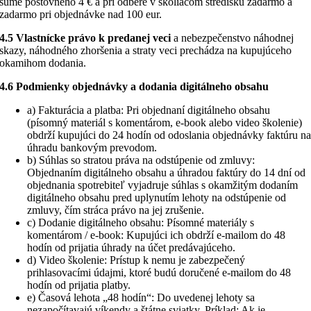
sume poštovného 4 € a pri odbere v školiacom stredisku zadarmo a
zadarmo pri objednávke nad 100 eur.
4.5 Vlastnícke právo k predanej veci
a nebezpečenstvo náhodnej
skazy, náhodného zhoršenia a straty veci prechádza na kupujúceho
okamihom dodania.
4.6 Podmienky objednávky a dodania digitálneho obsahu
a) Fakturácia a platba: Pri objednaní digitálneho obsahu
(písomný materiál s komentárom, e-book alebo video školenie)
obdrží kupujúci do 24 hodín od odoslania objednávky faktúru n
úhradu bankovým prevodom.
b) Súhlas so stratou práva na odstúpenie od zmluvy:
Objednaním digitálneho obsahu a úhradou faktúry do 14 dní od
objednania spotrebiteľ vyjadruje súhlas s okamžitým dodaním
digitálneho obsahu pred uplynutím lehoty na odstúpenie od
zmluvy, čím stráca právo na jej zrušenie.
c) Dodanie digitálneho obsahu: Písomné materiály s
komentárom / e-book: Kupujúci ich obdrží e-mailom do 48
hodín od prijatia úhrady na účet predávajúceho.
d) Video školenie: Prístup k nemu je zabezpečený
prihlasovacími údajmi, ktoré budú doručené e-mailom do 48
hodín od prijatia platby.
e) Časová lehota „48 hodín“: Do uvedenej lehoty sa
nezapočítavajú víkendy a štátne sviatky. Príklad: Ak je