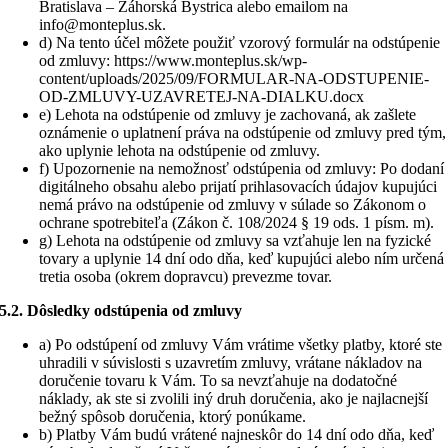
Bratislava – Záhorská Bystrica alebo emailom na
info@monteplus.sk.
d) Na tento účel môžete použiť vzorový formulár na odstúpenie
od zmluvy: https://www.monteplus.sk/wp-
content/uploads/2025/09/FORMULAR-NA-ODSTUPENIE-
OD-ZMLUVY-UZAVRETEJ-NA-DIALKU.docx
e) Lehota na odstúpenie od zmluvy je zachovaná, ak zašlete
oznámenie o uplatnení práva na odstúpenie od zmluvy pred tým,
ako uplynie lehota na odstúpenie od zmluvy.
f) Upozornenie na nemožnosť odstúpenia od zmluvy: Po dodaní
digitálneho obsahu alebo prijatí prihlasovacích údajov kupujúci
nemá právo na odstúpenie od zmluvy v súlade so Zákonom o
ochrane spotrebiteľa (Zákon č. 108/2024 § 19 ods. 1 písm. m).
g) Lehota na odstúpenie od zmluvy sa vzťahuje len na fyzické
tovary a uplynie 14 dní odo dňa, keď kupujúci alebo ním určená
tretia osoba (okrem dopravcu) prevezme tovar.
5.2. Dôsledky odstúpenia od zmluvy
a) Po odstúpení od zmluvy Vám vrátime všetky platby, ktoré ste
uhradili v súvislosti s uzavretím zmluvy, vrátane nákladov na
doručenie tovaru k Vám. To sa nevzťahuje na dodatočné
náklady, ak ste si zvolili iný druh doručenia, ako je najlacnejší
bežný spôsob doručenia, ktorý ponúkame.
b) Platby Vám budú vrátené najneskôr do 14 dní odo dňa, keď