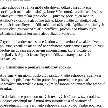
Táto eshopová stránka môže obsahovať odkazy na aplikácie
sociálnych médií alebo služby, ktoré Vám umožnia zdieľať obsah s
ostatnými užívateľmi (spoločne „Aplikácie sociálnych médií“).
Akékoľvek osobné alebo iné údaje, ktoré vložíte do akejkoľvek
Aplikácie sociálnych médií, môžu iní užívatelia Aplikácie sociálnych
médií čítať, zhromažďovať a používať, pričom nad týmito inými
užívateľmi máme len malú alebo žiadnu kontrolu.
Z týchto dôvodov nenesieme žiadnu zodpovednosť za akékoľvek
použitie, zneužitie alebo iné neoprávnené nakladanie s akýmikoľvek
osobnými údajmi alebo inými informáciami, ktoré vložíte do
akejkoľvek Aplikácie sociálnych médií, zo strany ostatných
užívateľov.
7.7 Oznámenie o používaní súborov cookies
Aby sme Vám mohli poskytnúť prístup k tejto eshopovej stránke a
služby prispôsobené Vašim potrebám, potrebujeme poznať a
uchovávať informácie o tom, akým spôsobom používate túto webovú
stránku.
To dosiahneme pomocou malých textových súborov, tzv. cookies.
Cookies obsahujú malé množstvo informácií a sú sťahované
prostredníctvom serveru tejto eshopovej stránky do Vášho počítača