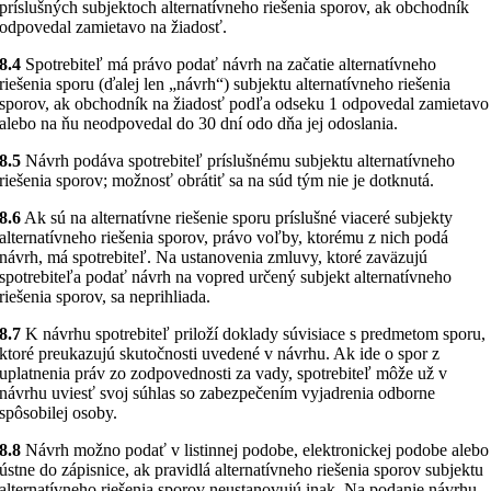
príslušných subjektoch alternatívneho riešenia sporov, ak obchodník
odpovedal zamietavo na žiadosť.
8.4
Spotrebiteľ má právo podať návrh na začatie alternatívneho
riešenia sporu (ďalej len „návrh“) subjektu alternatívneho riešenia
sporov, ak obchodník na žiadosť podľa odseku 1 odpovedal zamietavo
alebo na ňu neodpovedal do 30 dní odo dňa jej odoslania.
8.5
Návrh podáva spotrebiteľ príslušnému subjektu alternatívneho
riešenia sporov; možnosť obrátiť sa na súd tým nie je dotknutá.
8.6
Ak sú na alternatívne riešenie sporu príslušné viaceré subjekty
alternatívneho riešenia sporov, právo voľby, ktorému z nich podá
návrh, má spotrebiteľ. Na ustanovenia zmluvy, ktoré zaväzujú
spotrebiteľa podať návrh na vopred určený subjekt alternatívneho
riešenia sporov, sa neprihliada.
8.7
K návrhu spotrebiteľ priloží doklady súvisiace s predmetom sporu,
ktoré preukazujú skutočnosti uvedené v návrhu. Ak ide o spor z
uplatnenia práv zo zodpovednosti za vady, spotrebiteľ môže už v
návrhu uviesť svoj súhlas so zabezpečením vyjadrenia odborne
spôsobilej osoby.
8.8
Návrh možno podať v listinnej podobe, elektronickej podobe alebo
ústne do zápisnice, ak pravidlá alternatívneho riešenia sporov subjektu
alternatívneho riešenia sporov neustanovujú inak. Na podanie návrhu