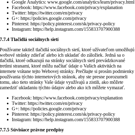
Google Analytics: www.google.com/analytics/learn/privacy.html
Facebook: https://www.facebook.com/privacy/explanation
Twitter: https://twitter.com/en/privacy
G+: https://policies.google.com/privacy
Pinterest: https://policy.pinterest.com/sk/privacy-policy
Instagram: https://help.instagram.com/155833707900388
7.7.4 Tlačidlá sociálnych sietí
Používame taktiež tlačidlá sociálnych sietí, ktoré užívateľom umožňujú
webové stránky zdieľať alebo ich ukladať do záložiek. Jedná sa o
tlačidlá, ktoré odkazujú na stránky sociálnych sietí prevádzkované
tretími stranami, ktoré môžu načítať údaje o Vašich aktivitách na
internete vrátane tejto Webovej stránky. Prečítajte si prosím podmienky
používania týchto internetových stránok, aby ste presne porozumeli
tomu, ako tieto stránky Vaše údaje využívajú a zistili, ako môžete
zamedziť ukladaniu týchto údajov alebo ako ich môžete vymazať.
Facebook: https://www.facebook.com/privacy/explanation
Twitter: https://twitter.com/en/privacy
G+: https://policies.google.com/privacy
Pinterest: https://policy.pinterest.com/sk/privacy-policy
Instagram: https://help.instagram.com/155833707900388
7.7.5 Súvisiace právne predpisy