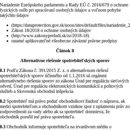
Nariadenie Európskeho parlamentu a Rady EÚ č. 2016/679 o ochrane
fyzických osôb pri spracúvaní osobných údajov a voľnom pohybe
takýchto údajov
(https://dataprotection.gov.sk/uoou/sites/default/files/nariadeni
Zákon 18/2018 o ochrane osobných údajov
(http://www.zakonypreludi.sk/zz/2018-18)
ostatné aplikovateľné všeobecne záväzné právne predpisy
Článok 8
Alternatívne riešenie spotrebiteľských sporov
8.1
Podľa Zákona č. 391/2015 Z. z. o alternatívnom riešení
spotrebiteľských sporov účinného od 1.1.2016 sú orgánmi
alternatívneho riešenia sporov zo zákona Úrad pre reguláciu sieťových
odvetí, Úrad pre reguláciu elektronických komunikácií a poštových
služieb a Slovenská obchodná inšpekcia.
8.2
Spotrebiteľ má právo podať obchodníkovi žiadosť o nápravu, ak
medzi spotrebiteľom a obchodníkom vznikne spor z uplatnenia práv zo
zodpovednosti za vady alebo ak sa spotrebiteľ domnieva, že
obchodník porušil iné práva spotrebiteľa.
8.3
Obchodník informuje spotrebiteľa na trvanlivom médiu o