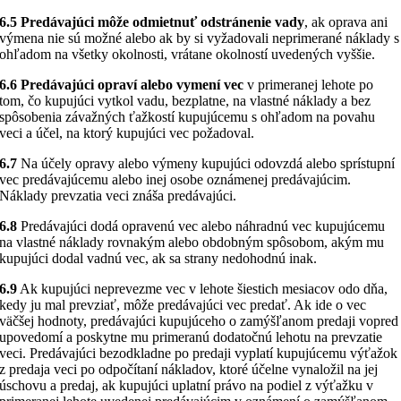
6.5 Predávajúci môže odmietnuť odstránenie vady
, ak oprava ani
výmena nie sú možné alebo ak by si vyžadovali neprimerané náklady s
ohľadom na všetky okolnosti, vrátane okolností uvedených vyššie.
6.6 Predávajúci opraví alebo vymení vec
v primeranej lehote po
tom, čo kupujúci vytkol vadu, bezplatne, na vlastné náklady a bez
spôsobenia závažných ťažkostí kupujúcemu s ohľadom na povahu
veci a účel, na ktorý kupujúci vec požadoval.
6.7
Na účely opravy alebo výmeny kupujúci odovzdá alebo sprístupní
vec predávajúcemu alebo inej osobe oznámenej predávajúcim.
Náklady prevzatia veci znáša predávajúci.
6.8
Predávajúci dodá opravenú vec alebo náhradnú vec kupujúcemu
na vlastné náklady rovnakým alebo obdobným spôsobom, akým mu
kupujúci dodal vadnú vec, ak sa strany nedohodnú inak.
6.9
Ak kupujúci neprevezme vec v lehote šiestich mesiacov odo dňa,
kedy ju mal prevziať, môže predávajúci vec predať. Ak ide o vec
väčšej hodnoty, predávajúci kupujúceho o zamýšľanom predaji vopred
upovedomí a poskytne mu primeranú dodatočnú lehotu na prevzatie
veci. Predávajúci bezodkladne po predaji vyplatí kupujúcemu výťažok
z predaja veci po odpočítaní nákladov, ktoré účelne vynaložil na jej
úschovu a predaj, ak kupujúci uplatní právo na podiel z výťažku v