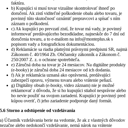
faktúra.
b) Kupujúci si musí tovar vizuálne skontrolovať ihneď po
doručení. Ak zistí viditeľné poškodenie obalu alebo tovaru, je
povinný túto skutočnosť oznámiť prepravcovi a spísať s ním
záznam o poškodení.
c) Ak kupujúci po prevzatí zistí, že tovar má vady, je povinný
informovať predávajúceho bezodkladne, najneskôr do 7 dní od
doručenia tovaru, a to e-mailom na info@monteplus.sk s
popisom vady a fotografickou dokumentáciou.
d) Reklamácie sa riadia platnými právnymi predpismi SR, najmä
Zákonom č. 40/1964 Zb. Občiansky zákonník a Zákonom č.
250/2007 Z. z. o ochrane spotrebiteľa.
e) Záručná doba na tovar je 24 mesiacov. Na digitálne produkty
(e-booky) je záručná doba 24 mesiacov od ich dodania.
f) Ak je reklamácia uznaná ako oprávnená, predávajúci
zabezpečí opravu, výmenu tovaru alebo vrátenie peňazí.
g) Digitálny obsah (e-booky, video záznam) nie je možné
reklamovať z dôvodu, že si ho kupujúci stiahol nesprávne alebo
ho nevie použiť na svojom zariadení. Kupujúci je povinný pred
kúpou overiť, či jeho zariadenie podporuje daný formát.
5.6 Storno a odstúpenie od vzdelávania
a) Účastník vzdelávania berie na vedomie, že ak z vlastných dôvodov
nezačne alebo nedokončí vzdelávanie, nemá nárok na vrátenie