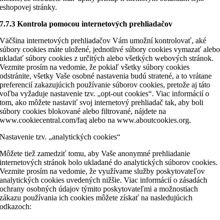
eshopovej stránky.
7.7.3 Kontrola pomocou internetových prehliadačov
Väčšina internetových prehliadačov Vám umožní kontrolovať, aké
súbory cookies máte uložené, jednotlivé súbory cookies vymazať aleb
ukladať súbory cookies z určitých alebo všetkých webových stránok.
Vezmite prosím na vedomie, že pokiaľ všetky súbory cookies
odstránite, všetky Vaše osobné nastavenia budú stratené, a to vrátane
preferencií zakazujúcich používanie súborov cookies, pretože aj táto
voľba vyžaduje nastavenie tzv. „opt-out cookies“. Viac informácií o
tom, ako môžete nastaviť svoj internetový prehliadač tak, aby boli
súbory cookies blokované alebo filtrované, nájdete na
www.cookiecentral.com/faq alebo na www.aboutcookies.org.
Nastavenie tzv. „analytických cookies“
Môžete tiež zamedziť tomu, aby Vaše anonymné prehliadanie
internetových stránok bolo ukladané do analytických súborov cookies.
Vezmite prosím na vedomie, že využívame služby poskytovateľov
analytických cookies uvedených nižšie. Viac informácií o zásadách
ochrany osobných údajov týmito poskytovateľmi a možnostiach
zákazu používania ich cookies môžete získať na nasledujúcich
odkazoch: