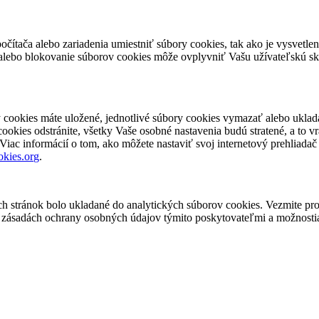
čítača alebo zariadenia umiestniť súbory cookies, tak ako je vysvetle
alebo blokovanie súborov cookies môže ovplyvniť Vašu užívateľskú sk
cookies máte uložené, jednotlivé súbory cookies vymazať alebo uklada
okies odstránite, všetky Vaše osobné nastavenia budú stratené, a to vr
. Viac informácií o tom, ako môžete nastaviť svoj internetový prehliada
kies.org
.
ch stránok bolo ukladané do analytických súborov cookies. Vezmite p
o zásadách ochrany osobných údajov týmito poskytovateľmi a možnosti