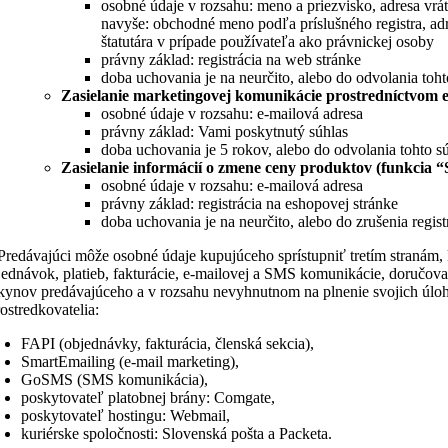
osobné údaje v rozsahu: meno a priezvisko, adresa vrát
navyše: obchodné meno podľa príslušného registra, a
štatutára v prípade používateľa ako právnickej osoby
právny základ: registrácia na web stránke
doba uchovania je na neurčito, alebo do odvolania toht
Zasielanie marketingovej komunikácie prostredníctvom e
osobné údaje v rozsahu: e-mailová adresa
právny základ: Vami poskytnutý súhlas
doba uchovania je 5 rokov, alebo do odvolania tohto s
Zasielanie informácií o zmene ceny produktov (funkcia 
osobné údaje v rozsahu: e-mailová adresa
právny základ: registrácia na eshopovej stránke
doba uchovania je na neurčito, alebo do zrušenia regist
 Predávajúci môže osobné údaje kupujúceho sprístupniť tretím stranám,
jednávok, platieb, fakturácie, e-mailovej a SMS komunikácie, doručov
kynov predávajúceho a v rozsahu nevyhnutnom na plnenie svojich úloh
rostredkovatelia:
FAPI (objednávky, fakturácia, členská sekcia),
SmartEmailing (e-mail marketing),
GoSMS (SMS komunikácia),
poskytovateľ platobnej brány: Comgate,
poskytovateľ hostingu: Webmail,
kuriérske spoločnosti: Slovenská pošta a Packeta.