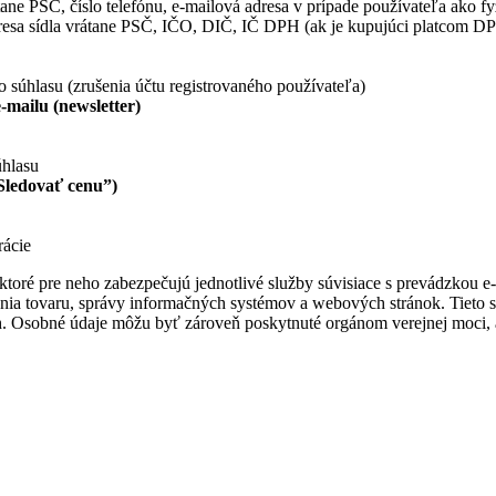
ane PSČ, číslo telefónu, e-mailová adresa v prípade používateľa ako fy
dresa sídla vrátane PSČ, IČO, DIČ, IČ DPH (ak je kupujúci platcom D
o súhlasu (zrušenia účtu registrovaného používateľa)
-mailu (newsletter)
úhlasu
“Sledovať cenu”)
rácie
 ktoré pre neho zabezpečujú jednotlivé služby súvisiace s prevádzkou 
ania tovaru, správy informačných systémov a webových stránok. Tieto 
. Osobné údaje môžu byť zároveň poskytnuté orgánom verejnej moci, 