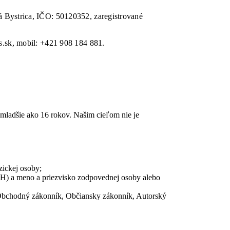
á Bystrica, IČO: 50120352, zaregistrované
.sk, mobil: +421 908 184 881.
i mladšie ako 16 rokov. Našim cieľom nie je
zickej osoby;
PH) a meno a priezvisko zodpovednej osoby alebo
(Obchodný zákonník, Občiansky zákonník, Autorský