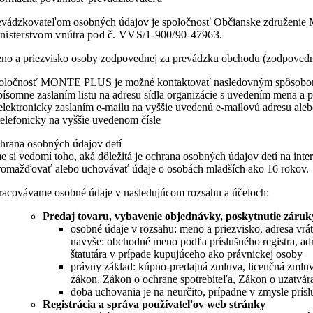
evádzkovateľom osobných údajov je spoločnosť Občianske združe
nisterstvom vnútra pod č. VVS/1-900/90-47963.
no a priezvisko osoby zodpovednej za prevádzku obchodu (zodpoved
oločnosť MONTE PLUS je možné kontaktovať nasledovným spôsobo
 písomne zaslaním listu na adresu sídla organizácie s uvedením mena a 
 elektronicky zaslaním e-mailu na vyššie uvedenú e-mailovú adresu ale
 telefonicky na vyššie uvedenom čísle
hrana osobných údajov detí
e si vedomí toho, aká dôležitá je ochrana osobných údajov detí na inte
romažďovať alebo uchovávať údaje o osobách mladších ako 16 rokov.
racovávame osobné údaje v nasledujúcom rozsahu a účeloch:
Predaj tovaru, vybavenie objednávky, poskytnutie záruky
osobné údaje v rozsahu: meno a priezvisko, adresa vrá
navyše: obchodné meno podľa príslušného registra, a
štatutára v prípade kupujúceho ako právnickej osoby
právny základ: kúpno-predajná zmluva, licenčná zml
zákon, Zákon o ochrane spotrebiteľa, Zákon o uzatvár
doba uchovania je na neurčito, prípadne v zmysle príslu
Registrácia a správa používateľov web stránky