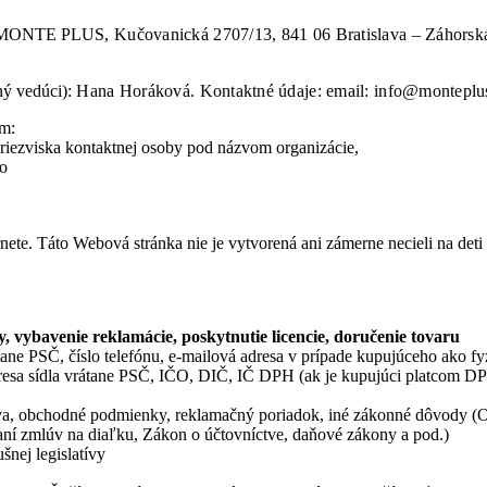
nie MONTE PLUS
, Kučovanická 2707/13,
841 06 Bratislava – Záhorsk
ný vedúci):
Hana Horáková. Kontaktné údaje: email: info@monteplus
m:
priezviska kontaktnej osoby pod názvom organizácie,
bo
rnete. Táto Webová stránka nie je vytvorená ani zámerne necieli na det
, vybavenie reklamácie, poskytnutie licencie, doručenie tovaru
tane PSČ, číslo telefónu, e-mailová adresa v prípade kupujúceho ako fy
dresa sídla vrátane PSČ, IČO, DIČ, IČ DPH (ak je kupujúci platcom D
uva, obchodné podmienky, reklamačný poriadok, iné zákonné dôvody 
aní zmlúv na diaľku, Zákon o účtovníctve, daňové zákony a pod.)
šnej legislatívy