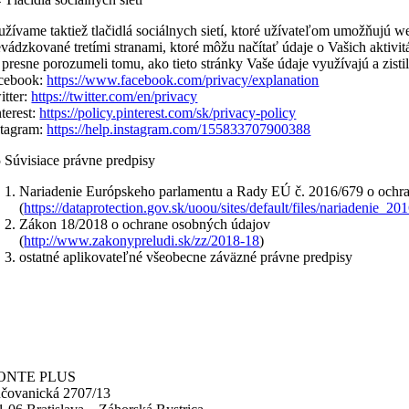
užívame taktiež tlačidlá sociálnych sietí, ktoré užívateľom umožňujú web
evádzkované tretími stranami, ktoré môžu načítať údaje o Vašich aktivit
e presne porozumeli tomu, ako tieto stránky Vaše údaje využívajú a zis
cebook:
https://www.facebook.com/privacy/explanation
itter:
https://twitter.com/en/privacy
nterest:
https://policy.pinterest.com/sk/privacy-policy
stagram:
https://help.instagram.com/155833707900388
5 Súvisiace právne predpisy
Nariadenie Európskeho parlamentu a Rady EÚ č. 2016/679 o ochra
(
https://dataprotection.gov.sk/uoou/sites/default/files/nariadenie_2
Zákon 18/2018 o ochrane osobných údajov
(
http://www.zakonypreludi.sk/zz/2018-18
)
ostatné aplikovateľné všeobecne záväzné právne predpisy
ONTE PLUS
čovanická 2707/13