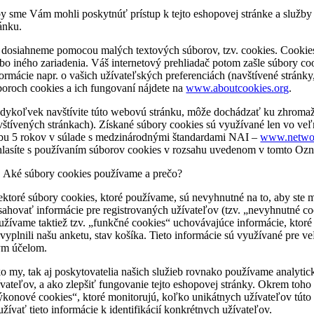
y sme Vám mohli poskytnúť prístup k tejto eshopovej stránke a služ
ránku.
 dosiahneme pomocou malých textových súborov, tzv. cookies. Cookies 
ebo iného zariadenia. Váš internetový prehliadač potom zašle súbory co
formácie napr. o vašich užívateľských preferenciách (navštívené stránky,
boroch cookies a ich fungovaní nájdete na
www.aboutcookies.org
.
dykoľvek navštívite túto webovú stránku, môže dochádzať ku zhromažďo
vštívených stránkach). Získané súbory cookies sú využívané len vo ve
bu 5 rokov v súlade s medzinárodnými štandardami NAI –
www.networ
hlasíte s používaním súborov cookies v rozsahu uvedenom v tomto Ozn
1 Aké súbory cookies používame a prečo?
ektoré súbory cookies, ktoré používame, sú nevyhnutné na to, aby ste m
sahovať informácie pre registrovaných užívateľov (tzv. „nevyhnutné co
užívame taktiež tzv. „funkčné cookies“ uchovávajúce informácie, ktoré 
 vyplnili našu anketu, stav košíka. Tieto informácie sú využívané pr
ým účelom.
o my, tak aj poskytovatelia našich služieb rovnako používame analytic
ívateľov, a ako zlepšiť fungovanie tejto eshopovej stránky. Okrem toho
ýkonové cookies“, ktoré monitorujú, koľko unikátnych užívateľov túto 
užívať tieto informácie k identifikácií konkrétnych užívateľov.