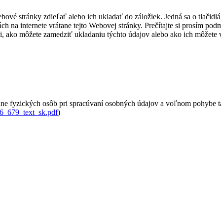
ové stránky zdieľať alebo ich ukladať do záložiek. Jedná sa o tlačidlá,
ách na internete vrátane tejto Webovej stránky. Prečítajte si prosím po
tili, ako môžete zamedziť ukladaniu týchto údajov alebo ako ich môžete
ne fyzických osôb pri spracúvaní osobných údajov a voľnom pohybe t
016_679_text_sk.pdf
)