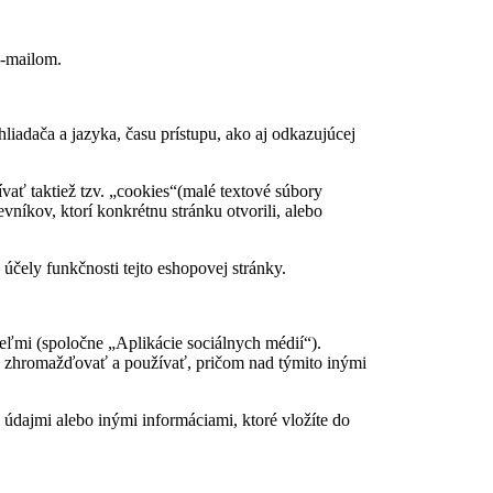
e-mailom.
liadača a jazyka, času prístupu, ako aj odkazujúcej
vať taktiež tzv. „cookies“(malé textové súbory
níkov, ktorí konkrétnu stránku otvorili, alebo
ely funkčnosti tejto eshopovej stránky.
eľmi (spoločne „Aplikácie sociálnych médií“).
ať, zhromažďovať a používať, pričom nad týmito inými
dajmi alebo inými informáciami, ktoré vložíte do