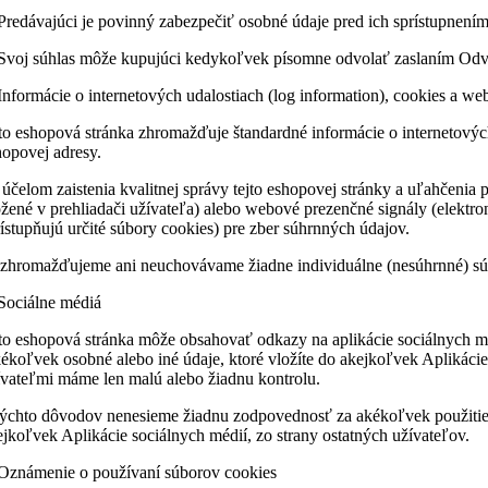
 Predávajúci je povinný zabezpečiť osobné údaje pred ich sprístupne
 Svoj súhlas môže kupujúci kedykoľvek písomne odvolať zaslaním Odv
 Informácie o internetových udalostiach (log information), cookies a 
to eshopová stránka zhromažďuje štandardné informácie o internetových u
hopovej adresy.
 účelom zaistenia kvalitnej správy tejto eshopovej stránky a uľahčenia
ožené v prehliadači užívateľa) alebo webové prezenčné signály (elektr
rístupňujú určité súbory cookies) pre zber súhrnných údajov.
zhromažďujeme ani neuchovávame žiadne individuálne (nesúhrnné) súbo
 Sociálne médiá
to eshopová stránka môže obsahovať odkazy na aplikácie sociálnych mé
ékoľvek osobné alebo iné údaje, ktoré vložíte do akejkoľvek Aplikácie
ívateľmi máme len malú alebo žiadnu kontrolu.
týchto dôvodov nenesieme žiadnu zodpovednosť za akékoľvek použitie, 
ejkoľvek Aplikácie sociálnych médií, zo strany ostatných užívateľov.
 Oznámenie o používaní súborov cookies