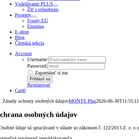
Vzdelávanie PLUS
Žiť s rešpektom
Projekty
Fondy EÚ
Erasmus
E-shop
Blog
Členská sekcia
Account
Username:
Password:
Zapamätať si ma
Registrovať
Cart
0
Zásady ochrany osobných údajov
MONTE Plus
2026-06-30T11:55:1
chrana osobných údajov
 Osobné údaje sú spracúvané v súlade so zákonom č. 122/2013 Z. z. o 
formačná povinnosť prevádzkovateľa