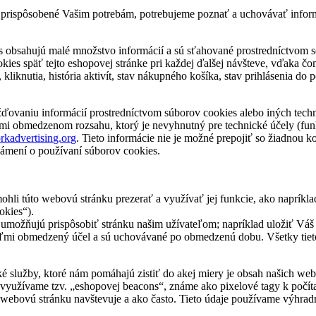
by prispôsobené Vašim potrebám, potrebujeme poznať a uchovávať info
obsahujú malé množstvo informácií a sú sťahované prostredníctvom se
okies späť tejto eshopovej stránke pri každej ďalšej návšteve, vďaka č
 kliknutia, história aktivít, stav nákupného košíka, stav prihlásenia d
vaniu informácií prostredníctvom súborov cookies alebo iných techno
ľmi obmedzenom rozsahu, ktorý je nevyhnutný pre technické účely (fu
kadvertising.org
. Tieto informácie nie je možné prepojiť so žiadnou 
ámení o používaní súborov cookies.
ohli túto webovú stránku prezerať a využívať jej funkcie, ako napríkl
okies“).
umožňujú prispôsobiť stránku našim užívateľom; napríklad uložiť Váš j
e veľmi obmedzený účel a sú uchovávané po obmedzenú dobu. Všetky tie
ké služby, ktoré nám pomáhajú zistiť do akej miery je obsah našich web
 využívame tzv. „eshopovej beacons“, známe ako pixelové tagy k počíta
webovú stránku navštevuje a ako často. Tieto údaje používame výhradne 