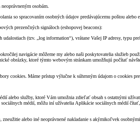
ním neoprávneným osobám.
olania so spracovaním osobných údajov predávajúcemu poštou alebo 
webových prezenčných signáloch (eshopovej beacons):
dalostiach (tzv. „log information“), vrátane Vašej IP adresy, typu preh
 pokročilej navigácie môžeme my alebo naši poskytovatelia služieb použí
onické obrázky, ktoré týmto webovým stránkam umožňujú počítať návštev
ry cookies. Máme prístup výlučne k súhrnným údajom o cookies pre úč
dií alebo služby, ktoré Vám umožnia zdieľať obsah s ostatnými užívat
 sociálnych médií, môžu iní užívatelia Aplikácie sociálnych médií čít
zneužitie alebo iné neoprávnené nakladanie s akýmikoľvek osobnými ú