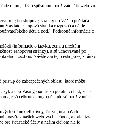
rmácie o tom, akým spôsobom používate túto webovú
rveru tejto eshopovej stránky do Vášho počítača
omu Vás táto eshopová stránka rozpozná a nájde
o používateľského účtu a pod.). Podrobné informácie o
lógií (informácie o jazyku, zemi a predtým
nkčnosť eshopovej stránky), a sú uchovávané po
konkrétnou osobou. Návštevou tejto eshopovej stránky
ad prístup do zabezpečených oblastí, ktoré môžu
azyk alebo Vašu geografickú polohu či fakt, že ste
to údaje sú celkom anonymné a nie sú používané k
ových stránok efektívny, čo zaujíma našich
niu návštev našich webových stránok, a ďalej tzv.
pre štatistické účely a našim cieľom nie je