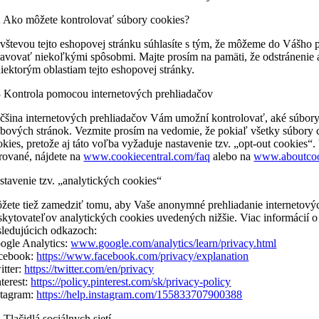
2 Ako môžete kontrolovať súbory cookies?
vštevou tejto eshopovej stránku súhlasíte s tým, že môžeme do Vášho po
ravovať niekoľkými spôsobmi. Majte prosím na pamäti, že odstránenie 
niektorým oblastiam tejto eshopovej stránky.
3 Kontrola pomocou internetových prehliadačov
čšina internetových prehliadačov Vám umožní kontrolovať, aké súbory 
bových stránok. Vezmite prosím na vedomie, že pokiaľ všetky súbory co
okies, pretože aj táto voľba vyžaduje nastavenie tzv. „opt-out cookies“
trované, nájdete na
www.cookiecentral.com/faq
alebo na
www.aboutcoo
stavenie tzv. „analytických cookies“
žete tiež zamedziť tomu, aby Vaše anonymné prehliadanie internetový
skytovateľov analytických cookies uvedených nižšie. Viac informácií 
sledujúcich odkazoch:
ogle Analytics:
www.google.com/analytics/learn/privacy.html
cebook:
https://www.facebook.com/privacy/explanation
itter:
https://twitter.com/en/privacy
nterest:
https://policy.pinterest.com/sk/privacy-policy
stagram:
https://help.instagram.com/155833707900388
 Tlačidlá sociálnych sietí