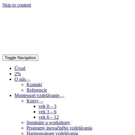
Skip to content
Toggle Navigation
Úvod
2%
O nás
Kontakt
Referencie
Montessori vzdelávanie
Kurzy
vek 0 – 3
vek 3 – 6
vek 6 – 12
Semináre a workshopy
Programy inovačného vzdelávania
Harmonogram vzdelávania