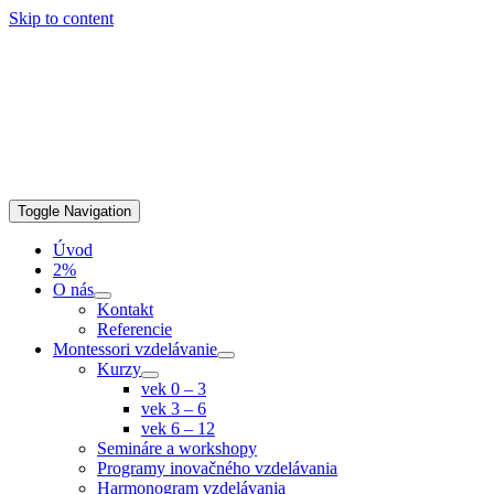
Skip to content
Toggle Navigation
Úvod
2%
O nás
Kontakt
Referencie
Montessori vzdelávanie
Kurzy
vek 0 – 3
vek 3 – 6
vek 6 – 12
Semináre a workshopy
Programy inovačného vzdelávania
Harmonogram vzdelávania