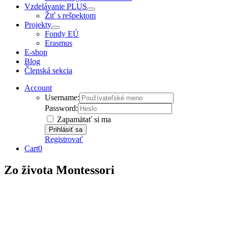
Vzdelávanie PLUS
Žiť s rešpektom
Projekty
Fondy EÚ
Erasmus
E-shop
Blog
Členská sekcia
Account
Username:
Password:
Zapamätať si ma
Registrovať
Cart
0
Zo života Montessori