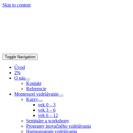
Skip to content
Toggle Navigation
Úvod
2%
O nás
Kontakt
Referencie
Montessori vzdelávanie
Kurzy
vek 0 – 3
vek 3 – 6
vek 6 – 12
Semináre a workshopy
Programy inovačného vzdelávania
Harmonogram vzdelávania