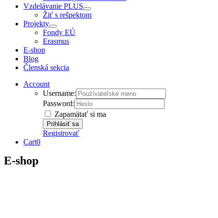
Vzdelávanie PLUS
Žiť s rešpektom
Projekty
Fondy EÚ
Erasmus
E-shop
Blog
Členská sekcia
Account
Username:
Password:
Zapamätať si ma
Registrovať
Cart
0
E-shop