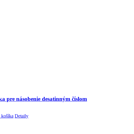
ka pre násobenie desatinným číslom
 košíka
Detaily