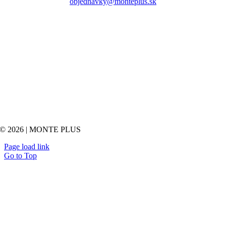
objednavky@monteplus.sk
© 2026 | MONTE PLUS
Page load link
Go to Top