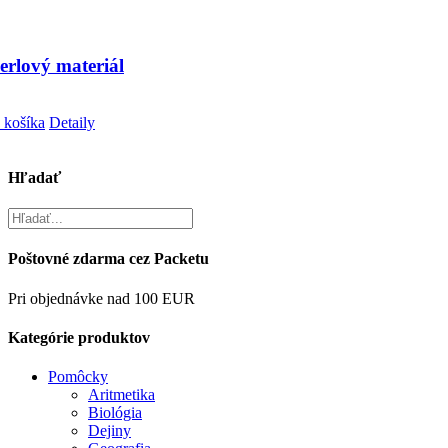
erlový materiál
 košíka
Detaily
Hľadať
Poštovné zdarma cez Packetu
Pri objednávke nad 100 EUR
Kategórie produktov
Pomôcky
Aritmetika
Biológia
Dejiny