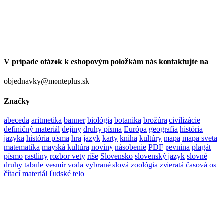
V prípade otázok k eshopovým položkám nás kontaktujte na
objednavky@monteplus.sk
Značky
abeceda
aritmetika
banner
biológia
botanika
brožúra
civilizácie
definičný materiál
dejiny
druhy písma
Európa
geografia
história
jazyka
história písma
hra
jazyk
karty
kniha
kultúry
mapa
mapa sveta
matematika
mayská kultúra
noviny
násobenie
PDF
pevnina
plagát
písmo
rastliny
rozbor vety
ríše
Slovensko
slovenský jazyk
slovné
druhy
tabule
vesmír
voda
vybrané slová
zoológia
zvieratá
časová os
čítací materiál
ľudské telo