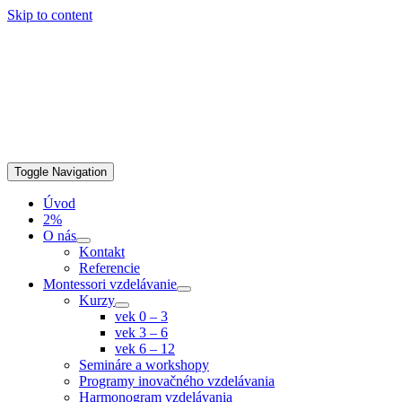
Skip to content
Toggle Navigation
Úvod
2%
O nás
Kontakt
Referencie
Montessori vzdelávanie
Kurzy
vek 0 – 3
vek 3 – 6
vek 6 – 12
Semináre a workshopy
Programy inovačného vzdelávania
Harmonogram vzdelávania