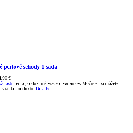
é perlové schody 1 sada
4,90
€
žností
Tento produkt má viacero variantov. Možnosti si môžete
 stránke produktu.
Detaily