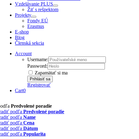
Vzdelávanie PLUS
Žiť s rešpektom
Projekty
Fondy EÚ
Erasmus
E-shop
Blog
Členská sekcia
Account
Username:
Password:
Zapamätať si ma
Registrovať
Cart
0
podľa
Predvolené poradie
radiť podľa
Predvolené poradie
radiť podľa
Name
radiť podľa
Cena
radiť podľa
Dátum
radiť podľa
Popularita