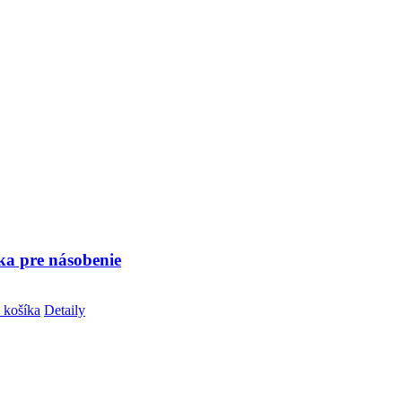
ka pre násobenie
 košíka
Detaily