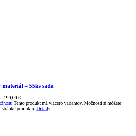
 materiál – 55ks sada
–
199,00
€
žností
Tento produkt má viacero variantov. Možnosti si môžete
 stránke produktu.
Detaily