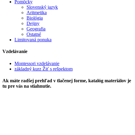
Pomôcky
Slovenský jazyk
Aritmetika
Biológia
Dejiny
Geografia
Ostatné
Limitovaná ponuka
Vzdelávanie
Montessori vzdelávanie
základný kurz Žiť s rešpektom
Ak máte radšej prehľad v tlačenej forme, katalóg materiálov je
tu pre vás na stiahnutie.