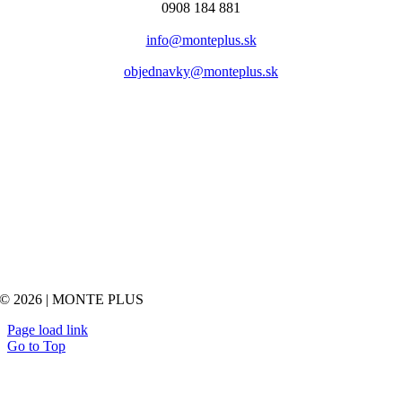
0908 184 881
info@monteplus.sk
objednavky@monteplus.sk
© 2026 | MONTE PLUS
Page load link
Go to Top