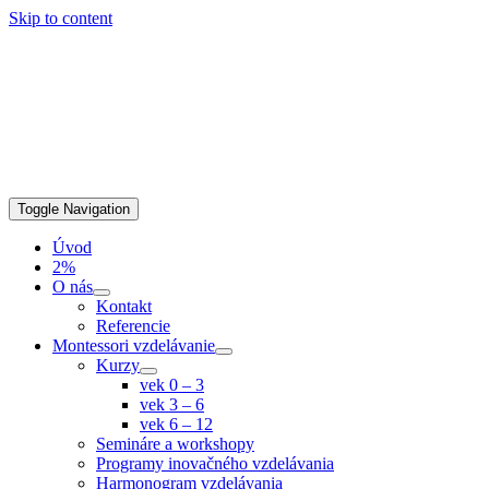
Skip to content
Toggle Navigation
Úvod
2%
O nás
Kontakt
Referencie
Montessori vzdelávanie
Kurzy
vek 0 – 3
vek 3 – 6
vek 6 – 12
Semináre a workshopy
Programy inovačného vzdelávania
Harmonogram vzdelávania