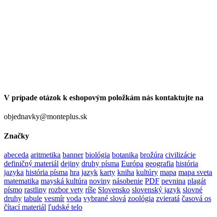
V prípade otázok k eshopovým položkám nás kontaktujte na
objednavky@monteplus.sk
Značky
abeceda
aritmetika
banner
biológia
botanika
brožúra
civilizácie
definičný materiál
dejiny
druhy písma
Európa
geografia
história
jazyka
história písma
hra
jazyk
karty
kniha
kultúry
mapa
mapa sveta
matematika
mayská kultúra
noviny
násobenie
PDF
pevnina
plagát
písmo
rastliny
rozbor vety
ríše
Slovensko
slovenský jazyk
slovné
druhy
tabule
vesmír
voda
vybrané slová
zoológia
zvieratá
časová os
čítací materiál
ľudské telo