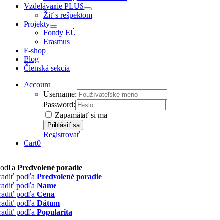
Vzdelávanie PLUS
Žiť s rešpektom
Projekty
Fondy EÚ
Erasmus
E-shop
Blog
Členská sekcia
Account
Username:
Password:
Zapamätať si ma
Registrovať
Cart
0
podľa
Predvolené poradie
radiť podľa
Predvolené poradie
radiť podľa
Name
radiť podľa
Cena
radiť podľa
Dátum
radiť podľa
Popularita