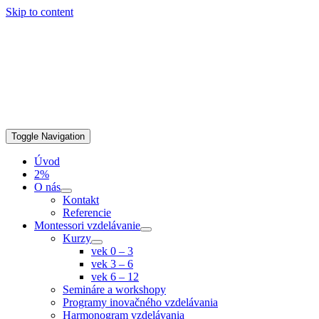
Skip to content
Toggle Navigation
Úvod
2%
O nás
Kontakt
Referencie
Montessori vzdelávanie
Kurzy
vek 0 – 3
vek 3 – 6
vek 6 – 12
Semináre a workshopy
Programy inovačného vzdelávania
Harmonogram vzdelávania