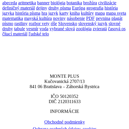
abeceda
aritmetika
banner
biológia
botanika
brožúra
civilizácie
definičný materiál
dejiny
druhy písma
Európa
geografia
história
jazyka
história písma
hra
jazyk
karty
kniha
kultúry
mapa
mapa sveta
matematika
mayská kultúra
noviny
násobenie
PDF
pevnina
plagát
písmo
rastliny
rozbor vety
ríše
Slovensko
slovenský jazyk
slovné
druhy
tabule
vesmír
voda
vybrané slová
zoológia
zvieratá
časová os
čítací materiál
ľudské telo
MONTE PLUS
Kučovanická 2707/13
841 06 Bratislava – Záhorská Bystrica
IČO 50120352
DIČ 2120311633
INFORMÁCIE
Obchodné podmienky
Ochrana osobných údajov, cookies