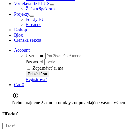
Vzdelávanie PLUS
Žiť s rešpektom
Projekty
Fondy EÚ
Erasmus
E-shop
Blog
Členská sekcia
Account
Username:
Password:
Zapamätať si ma
Registrovať
Cart
0
Neboli nájdené žiadne produkty zodpovedajúce vášmu výberu.
Hľadať