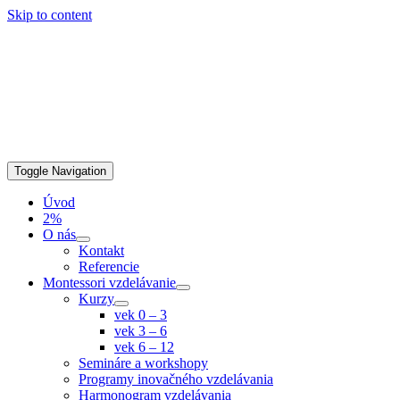
Skip to content
Toggle Navigation
Úvod
2%
O nás
Kontakt
Referencie
Montessori vzdelávanie
Kurzy
vek 0 – 3
vek 3 – 6
vek 6 – 12
Semináre a workshopy
Programy inovačného vzdelávania
Harmonogram vzdelávania