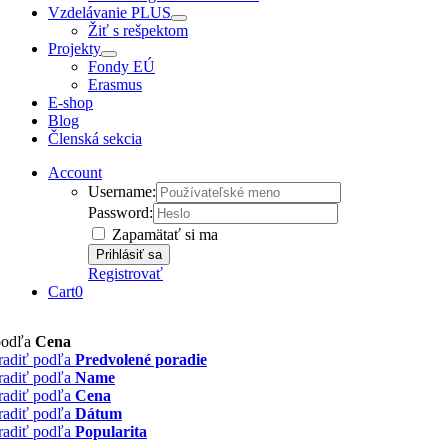
Vzdelávanie PLUS
Žiť s rešpektom
Projekty
Fondy EÚ
Erasmus
E-shop
Blog
Členská sekcia
Account
Username:
Password:
Zapamätať si ma
Registrovať
Cart
0
podľa
Cena
radiť podľa
Predvolené poradie
radiť podľa
Name
radiť podľa
Cena
radiť podľa
Dátum
radiť podľa
Popularita