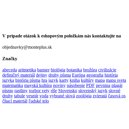
V prípade otázok k eshopovým položkám nás kontaktujte na
objednavky@monteplus.sk
Značky
abeceda
aritmetika
banner
biológia
botanika
brožúra
civilizácie
definičný materiál
dejiny
druhy písma
Európa
geografia
história
jazyka
história písma
hra
jazyk
karty
kniha
kultúry
mapa
mapa sveta
matematika
mayská kultúra
noviny
násobenie
PDF
pevnina
plagát
písmo
rastliny
rozbor vety
ríše
Slovensko
slovenský jazyk
slovné
druhy
tabule
vesmír
voda
vybrané slová
zoológia
zvieratá
časová os
čítací materiál
ľudské telo