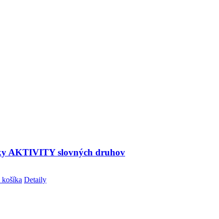
ky AKTIVITY slovných druhov
 košíka
Detaily