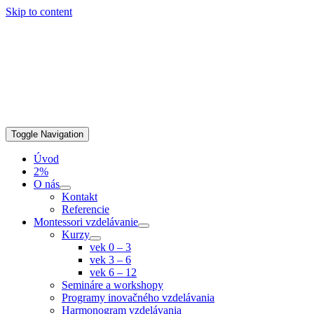
Skip to content
Toggle Navigation
Úvod
2%
O nás
Kontakt
Referencie
Montessori vzdelávanie
Kurzy
vek 0 – 3
vek 3 – 6
vek 6 – 12
Semináre a workshopy
Programy inovačného vzdelávania
Harmonogram vzdelávania