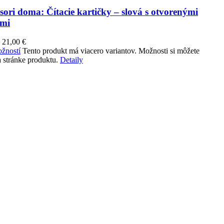
ori doma: Čítacie kartičky – slová s otvorenými
ami
–
21,00
€
žností
Tento produkt má viacero variantov. Možnosti si môžete
 stránke produktu.
Detaily