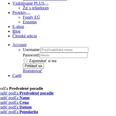
Vzdelávanie PLUS
Žiť s rešpektom
Projekty
Fondy EÚ
Erasmus
E-shop
Blog
Členská sekcia
Account
Username:
Password:
Zapamätať si ma
Registrovať
Cart
0
podľa
Predvolené poradie
radiť podľa
Predvolené poradie
radiť podľa
Name
radiť podľa
Cena
radiť podľa
Dátum
radiť podľa
Popularita