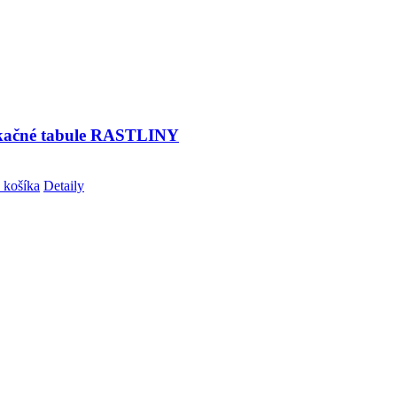
ikačné tabule RASTLINY
 košíka
Detaily