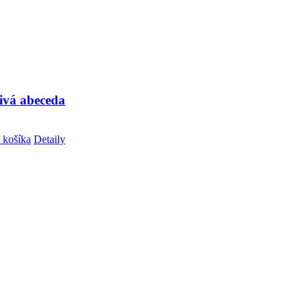
ivá abeceda
 košíka
Detaily