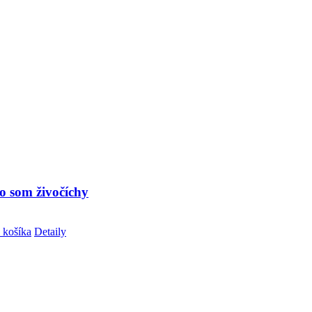
o som živočíchy
 košíka
Detaily