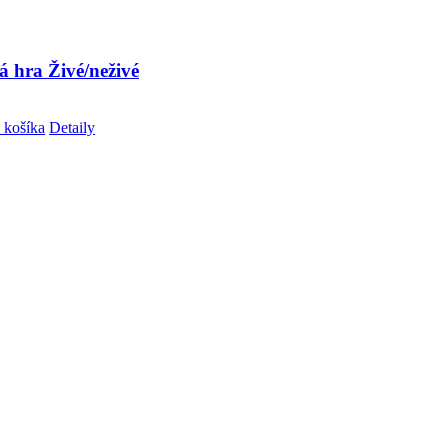
á hra Živé/neživé
 košíka
Detaily