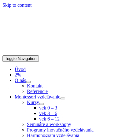
Skip to content
Toggle Navigation
Úvod
2%
O nás
Kontakt
Referencie
Montessori vzdelávanie
Kurzy
vek 0 – 3
vek 3 – 6
vek 6 – 12
Semináre a workshopy
Programy inovačného vzdelávania
Harmonogram vzdelávania