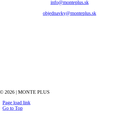
info@monteplus.sk
objednavky@monteplus.sk
© 2026 | MONTE PLUS
Page load link
Go to Top