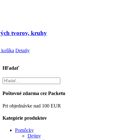
vých tvorov, kruhy
 košíka
Detaily
Hľadať
Poštovné zdarma cez Packetu
Pri objednávke nad 100 EUR
Kategórie produktov
Pomôcky
Dejiny