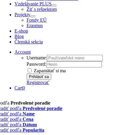
Vzdelávanie PLUS
Žiť s rešpektom
Projekty
Fondy EÚ
Erasmus
E-shop
Blog
Členská sekcia
Account
Username:
Password:
Zapamätať si ma
Registrovať
Cart
0
podľa
Predvolené poradie
radiť podľa
Predvolené poradie
radiť podľa
Name
radiť podľa
Cena
radiť podľa
Dátum
radiť podľa
Popularita