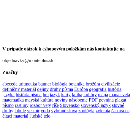
V prípade otázok k eshopovým položkám nás kontaktujte na
objednavky@monteplus.sk
Značky
abeceda
aritmetika
banner
biológia
botanika
brožúra
civilizácie
definičný materiál
dejiny
druhy písma
Európa
geografia
história
jazyka
história písma
hra
jazyk
karty
kniha
kultúry
mapa
mapa sveta
matematika
mayská kultúra
noviny
násobenie
PDF
pevnina
plagát
písmo
rastliny
rozbor vety
ríše
Slovensko
slovenský jazyk
slovné
druhy
tabule
vesmír
voda
vybrané slová
zoológia
zvieratá
časová os
čítací materiál
ľudské telo