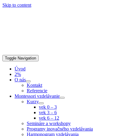
Skip to content
Toggle Navigation
Úvod
2%
O nás
Kontakt
Referencie
Montessori vzdelávanie
Kurzy
vek 0 – 3
vek 3 – 6
vek 6 – 12
Semináre a workshopy
Programy inovačného vzdelávania
Harmonogram vzdelávania