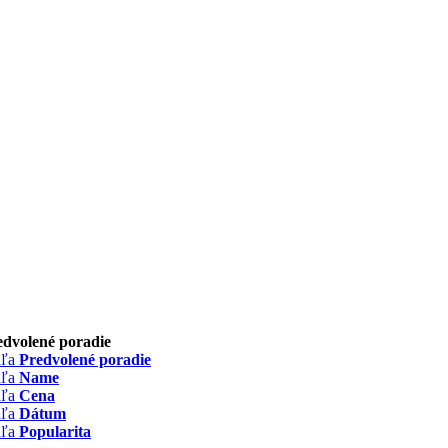
edvolené poradie
dľa
Predvolené poradie
dľa
Name
dľa
Cena
dľa
Dátum
dľa
Popularita