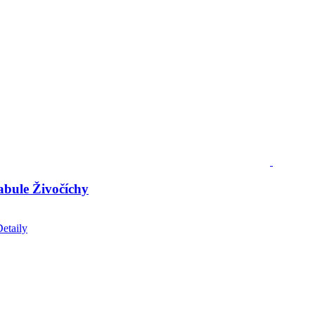
tabule Živočíchy
etaily