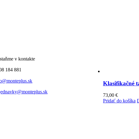
staňme v kontakte
08 184 881
fo@monteplus.sk
Klasifikačné 
jednavky@monteplus.sk
73,00
€
Pridať do košíka
D