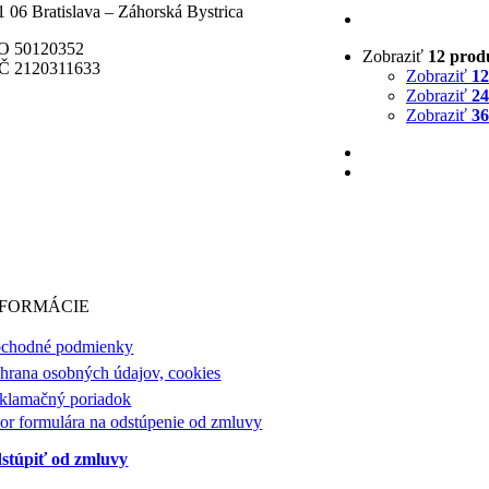
1 06 Bratislava – Záhorská Bystrica
O 50120352
Zobraziť
12 prod
Č 2120311633
Zobraziť
12
Zobraziť
24
Zobraziť
36
NFORMÁCIE
chodné podmienky
hrana osobných údajov, cookies
klamačný poriadok
or formulára na odstúpenie od zmluvy
stúpiť od zmluvy