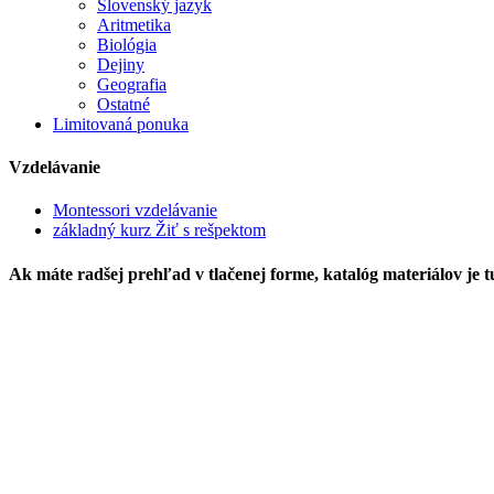
Slovenský jazyk
Aritmetika
Biológia
Dejiny
Geografia
Ostatné
Limitovaná ponuka
Vzdelávanie
Montessori vzdelávanie
základný kurz Žiť s rešpektom
Ak máte radšej prehľad v tlačenej forme, katalóg materiálov je tu