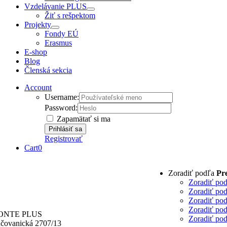
Vzdelávanie PLUS
Žiť s rešpektom
Projekty
Fondy EÚ
Erasmus
E-shop
Blog
Členská sekcia
Account
Username:
Password:
Zapamätať si ma
Registrovať
Cart
0
Zoradiť podľa
Pr
Zoradiť po
Zoradiť po
Zoradiť po
Zoradiť po
ONTE PLUS
Zoradiť po
čovanická 2707/13